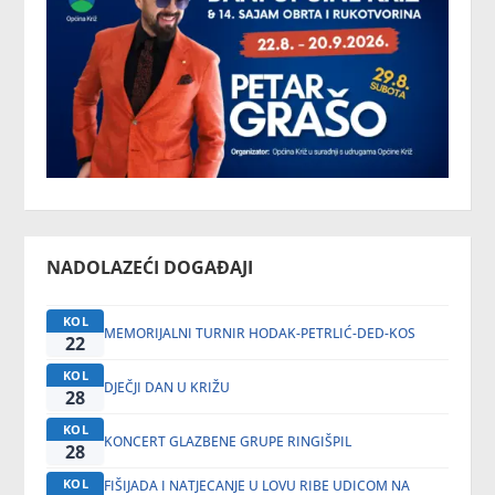
NADOLAZEĆI DOGAĐAJI
KOL
MEMORIJALNI TURNIR HODAK-PETRLIĆ-DED-KOS
22
KOL
DJEČJI DAN U KRIŽU
28
KOL
KONCERT GLAZBENE GRUPE RINGIŠPIL
28
KOL
FIŠIJADA I NATJECANJE U LOVU RIBE UDICOM NA