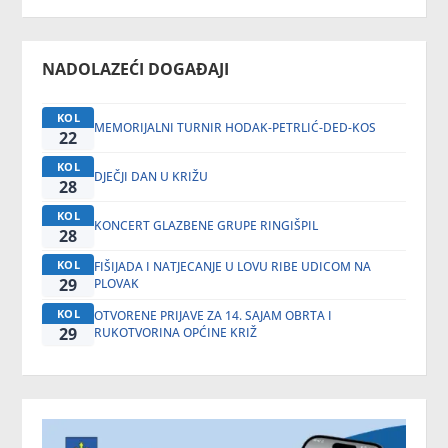
NADOLAZEĆI DOGAĐAJI
KOL
MEMORIJALNI TURNIR HODAK-PETRLIĆ-DED-KOS
22
KOL
DJEČJI DAN U KRIŽU
28
KOL
KONCERT GLAZBENE GRUPE RINGIŠPIL
28
KOL
FIŠIJADA I NATJECANJE U LOVU RIBE UDICOM NA
29
PLOVAK
KOL
OTVORENE PRIJAVE ZA 14. SAJAM OBRTA I
29
RUKOTVORINA OPĆINE KRIŽ