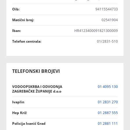
Oib:
94115544733
Matični broj:
02541904
Iban:
HR4123400091821300009
Telefon centrala:
01/2831-510
TELEFONSKI BROJEVI
VODOOPSKRBA I ODVODNJA
01 4095 130
ZAGREBAČKE ŽUPANIJE d.o.o
Ivaplin
01 2831 270
Hep Križ
01 2887 555
Policija Ivanić Grad
01 2881 111