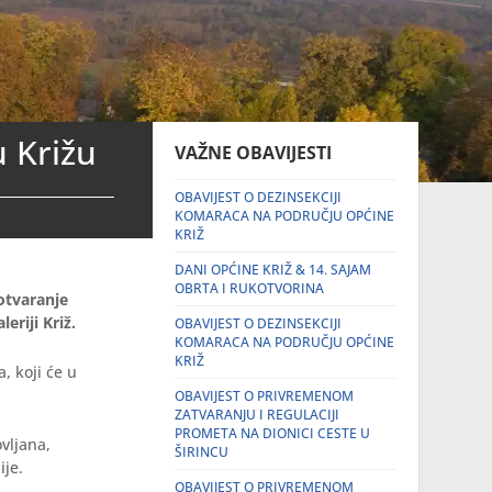
u Križu
VAŽNE OBAVIJESTI
OBAVIJEST O DEZINSEKCIJI
KOMARACA NA PODRUČJU OPĆINE
KRIŽ
DANI OPĆINE KRIŽ & 14. SAJAM
OBRTA I RUKOTVORINA
 otvaranje
eriji Križ.
OBAVIJEST O DEZINSEKCIJI
KOMARACA NA PODRUČJU OPĆINE
KRIŽ
 koji će u
OBAVIJEST O PRIVREMENOM
ZATVARANJU I REGULACIJI
PROMETA NA DIONICI CESTE U
ovljana,
ŠIRINCU
ije.
OBAVIJEST O PRIVREMENOM