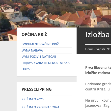
Izložba
OPĆINA KRIŽ
DOKUMENTI OPĆINE KRIŽ
Home
/
Vijesti- N
JAVNA NABAVA
JAVNI POZIVI I NATJEČAJI
PRIJAVA KVARA ILI NEDOSTATAKA
Prva likovna ko
OBRASCI
izložbe radova 
Pozivamo građa
PRESSCLIPPING
centru Križa, u
KRIŽ INFO 2025.
Na prvu likovnu
Jasenovca, Zagr
KRIŽ INFO PROSINAC 2024.