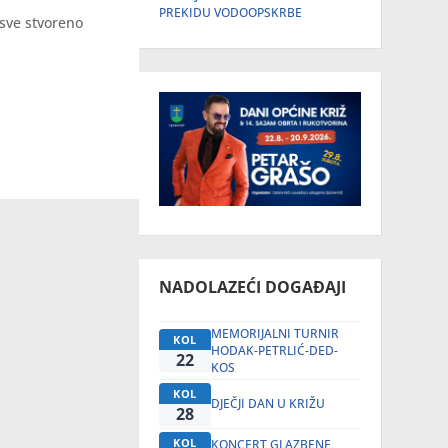
PREKIDU VODOOPSKRBE
 sve stvoreno
NADOLAZEĆI DOGAĐAJI
MEMORIJALNI TURNIR
KOL
HODAK-PETRLIĆ-DED-
22
KOS
KOL
DJEČJI DAN U KRIŽU
28
KOL
KONCERT GLAZBENE