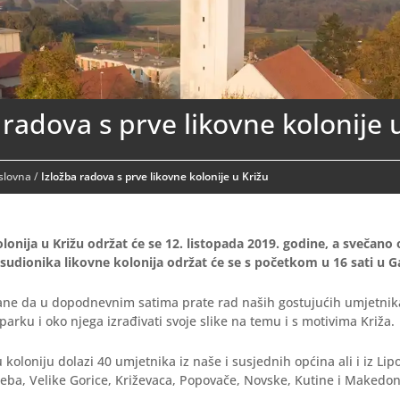
 radova s prve likovne kolonije 
aslovna
/
Izložba radova s prve likovne kolonije u Križu
lonija u Križu održat će se 12. listopada 2019. godine, a svečano
sudionika likovne kolonija održat će se s početkom u 16 sati u Gal
ne da u dopodnevnim satima prate rad naših gostujućih umjetnika,
 parku i oko njega izrađivati svoje slike na temu i s motivima Križa.
 koloniju dolazi 40 umjetnika iz naše i susjednih općina ali i iz Lip
eba, Velike Gorice, Križevaca, Popovače, Novske, Kutine i Makedon