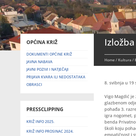
Izložba
OPĆINA KRIŽ
DOKUMENTI OPĆINE KRIŽ
Home
/
Kultura
/
JAVNA NABAVA
JAVNI POZIVI I NATJEČAJI
PRIJAVA KVARA ILI NEDOSTATAKA
8. svibnja u 19
OBRASCI
Vigo Magdić je
glazbenom odje
PRESSCLIPPING
pohađa 3. razre
igra nogomet, p
KRIŽ INFO 2025.
benda Privatno 
školi koju poha
KRIŽ INFO PROSINAC 2024.
empatičnost i s