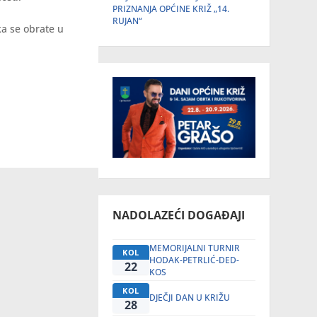
PRIZNANJA OPĆINE KRIŽ „14.
RUJAN“
ka se obrate u
NADOLAZEĆI DOGAĐAJI
MEMORIJALNI TURNIR
KOL
HODAK-PETRLIĆ-DED-
22
KOS
KOL
DJEČJI DAN U KRIŽU
28