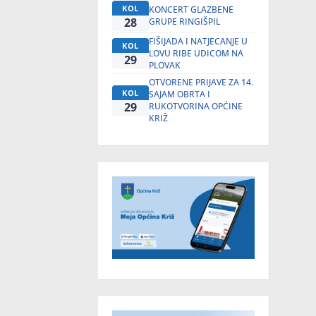
KOL
KONCERT GLAZBENE
28
GRUPE RINGIŠPIL
FIŠIJADA I NATJECANJE U
KOL
LOVU RIBE UDICOM NA
29
PLOVAK
OTVORENE PRIJAVE ZA 14.
KOL
SAJAM OBRTA I
29
RUKOTVORINA OPĆINE
KRIŽ