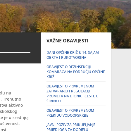
VAŽNE OBAVIJESTI
DANI OPĆINE KRIŽ & 14. SAJAM
OBRTA I RUKOTVORINA
OBAVIJEST O DEZINSEKCIJI
KOMARACA NA PODRUČJU OPĆINE
KRIŽ
OBAVIJEST O PRIVREMENOM
ZATVARANJU I REGULACIJI
olu na
PROMETA NA DIONICI CESTE U
a. Trenutno
ŠIRINCU
stva aktivno
OBAVIJEST O PRIVREMENOM
oškolskog
PREKIDU VODOOPSKRBE
e je u srednjoj
ruštvenost,
JAVNI POZIV ZA PRIKUPLJANJE
osti.
PRIJEDLOGA ZA DODJELU