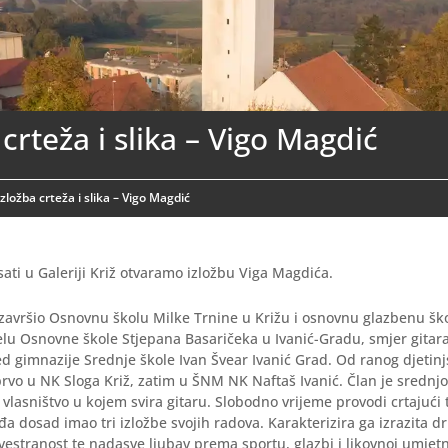
 crteža i slika – Vigo Magdić
Izložba crteža i slika – Vigo Magdić
 sati u Galeriji Križ otvaramo izložbu Viga Magdića.
 završio Osnovnu školu Milke Trnine u Križu i osnovnu glazbenu šk
lu Osnovne škole Stjepana Basaričeka u Ivanić-Gradu, smjer gitar
d gimnazije Srednje škole Ivan Švear Ivanić Grad. Od ranog djetinj
rvo u NK Sloga Križ, zatim u ŠNM NK Naftaš Ivanić. Član je srednj
vlasništvo u kojem svira gitaru. Slobodno vrijeme provodi crtajući t
đa dosad imao tri izložbe svojih radova. Karakterizira ga izrazita d
vestranost te nadasve ljubav prema sportu, glazbi i likovnoj umjetn