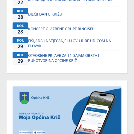
22
KOL
DJEČJI DAN U KRIŽU
28
KOL
KONCERT GLAZBENE GRUPE RINGIŠPIL
28
KOL
FIŠIJADA I NATJECANJE U LOVU RIBE UDICOM NA
29
PLOVAK
KOL
OTVORENE PRIJAVE ZA 14. SAJAM OBRTA I
29
RUKOTVORINA OPĆINE KRIŽ