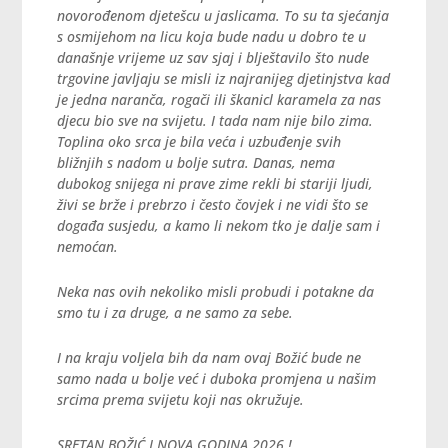
novorođenom djetešcu u jaslicama. To su ta sjećanja
s osmijehom na licu koja bude nadu u dobro te u
današnje vrijeme uz sav sjaj i blještavilo što nude
trgovine javljaju se misli iz najranijeg djetinjstva kad
je jedna naranča, rogači ili škanicl karamela za nas
djecu bio sve na svijetu. I tada nam nije bilo zima.
Toplina oko srca je bila veća i uzbuđenje svih
bližnjih s nadom u bolje sutra. Danas, nema
dubokog snijega ni prave zime rekli bi stariji ljudi,
živi se brže i prebrzo i često čovjek i ne vidi što se
događa susjedu, a kamo li nekom tko je dalje sam i
nemoćan.
Neka nas ovih nekoliko misli probudi i potakne da
smo tu i za druge, a ne samo za sebe.
I na kraju voljela bih da nam ovaj Božić bude ne
samo nada u bolje već i duboka promjena u našim
srcima prema svijetu koji nas okružuje.
SRETAN BOŽIĆ I NOVA GODINA 2026.!