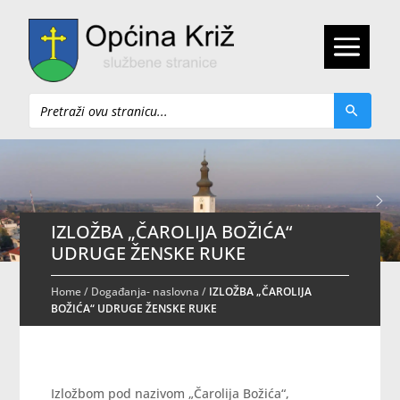
Pretraži
IZLOŽBA „ČAROLIJA BOŽIĆA“
UDRUGE ŽENSKE RUKE
Home
/
Događanja- naslovna
/
IZLOŽBA „ČAROLIJA
BOŽIĆA“ UDRUGE ŽENSKE RUKE
Izložbom pod nazivom „Čarolija Božića“,