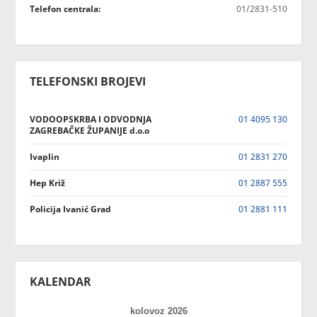
Telefon centrala:
01/2831-510
TELEFONSKI BROJEVI
VODOOPSKRBA I ODVODNJA
01 4095 130
ZAGREBAČKE ŽUPANIJE d.o.o
Ivaplin
01 2831 270
Hep Križ
01 2887 555
Policija Ivanić Grad
01 2881 111
KALENDAR
kolovoz 2026