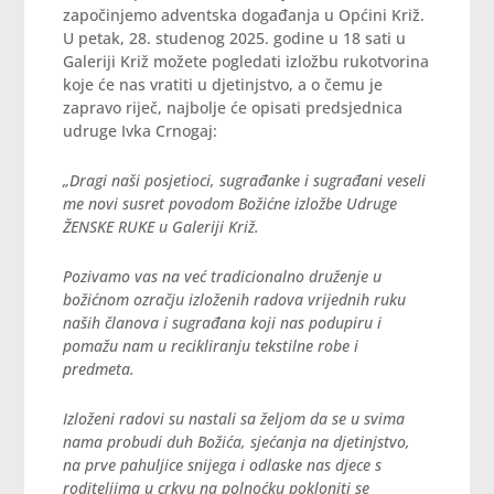
započinjemo adventska događanja u Općini Križ.
U petak, 28. studenog 2025. godine u 18 sati u
Galeriji Križ možete pogledati izložbu rukotvorina
koje će nas vratiti u djetinjstvo, a o čemu je
zapravo riječ, najbolje će opisati predsjednica
udruge Ivka Crnogaj:
„Dragi naši posjetioci, sugrađanke i sugrađani veseli
me novi susret povodom Božićne izložbe Udruge
ŽENSKE RUKE u Galeriji Križ.
Pozivamo vas na već tradicionalno druženje u
božićnom ozračju izloženih radova vrijednih ruku
naših članova i sugrađana koji nas podupiru i
pomažu nam u recikliranju tekstilne robe i
predmeta.
Izloženi radovi su nastali sa željom da se u svima
nama probudi duh Božića, sjećanja na djetinjstvo,
na prve pahuljice snijega i odlaske nas djece s
roditeljima u crkvu na polnoćku pokloniti se