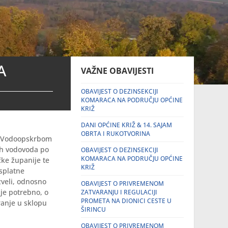
A
VAŽNE OBAVIJESTI
OBAVIJEST O DEZINSEKCIJI
KOMARACA NA PODRUČJU OPĆINE
KRIŽ
DANI OPĆINE KRIŽ & 14. SAJAM
OBRTA I RUKOTVORINA
 i Vodoopskrbom
ih vodovoda po
OBAVIJEST O DEZINSEKCIJI
KOMARACA NA PODRUČJU OPĆINE
ke županije te
KRIŽ
splatne
zveli, odnosno
OBAVIJEST O PRIVREMENOM
 je potrebno, o
ZATVARANJU I REGULACIJI
PROMETA NA DIONICI CESTE U
ranje u sklopu
ŠIRINCU
OBAVIJEST O PRIVREMENOM