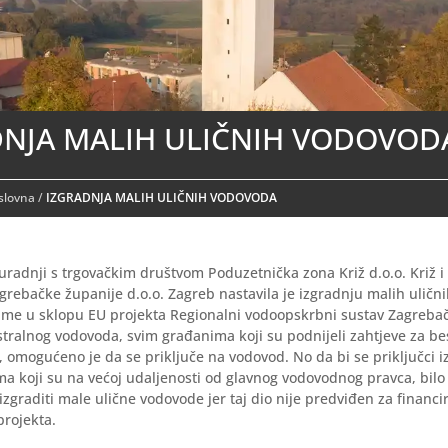
DNJA MALIH ULIČNIH VODOVOD
aslovna
/
IZGRADNJA MALIH ULIČNIH VODOVODA
suradnji s trgovačkim društvom Poduzetnička zona Križ d.o.o. Križ
rebačke županije d.o.o. Zagreb nastavila je izgradnju malih uličn
aime u sklopu EU projekta Regionalni vodoopskrbni sustav Zagrebač
tralnog vodovoda, svim građanima koji su podnijeli zahtjeve za be
, omogućeno je da se priključe na vodovod. No da bi se priključci i
ma koji su na većoj udaljenosti od glavnog vodovodnog pravca, bilo
izgraditi male ulične vodovode jer taj dio nije predviđen za financi
rojekta.