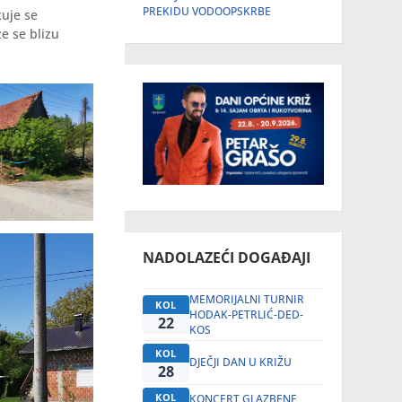
PREKIDU VODOOPSKRBE
uje se
ze se blizu
NADOLAZEĆI DOGAĐAJI
MEMORIJALNI TURNIR
KOL
HODAK-PETRLIĆ-DED-
22
KOS
KOL
DJEČJI DAN U KRIŽU
28
KOL
KONCERT GLAZBENE