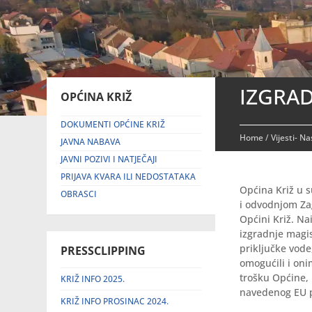
IZGRA
OPĆINA KRIŽ
DOKUMENTI OPĆINE KRIŽ
Home
/
Vijesti- N
JAVNA NABAVA
JAVNI POZIVI I NATJEČAJI
PRIJAVA KVARA ILI NEDOSTATAKA
Općina Križ u 
OBRASCI
i odvodnjom Zag
Općini Križ. N
izgradnje magis
priključke vode
PRESSCLIPPING
omogućili i oni
trošku Općine, 
KRIŽ INFO 2025.
navedenog EU p
KRIŽ INFO PROSINAC 2024.