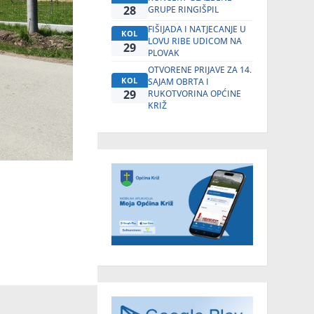
28
GRUPE RINGIŠPIL
FIŠIJADA I NATJECANJE U
KOL
LOVU RIBE UDICOM NA
29
PLOVAK
OTVORENE PRIJAVE ZA 14.
KOL
SAJAM OBRTA I
29
RUKOTVORINA OPĆINE
KRIŽ