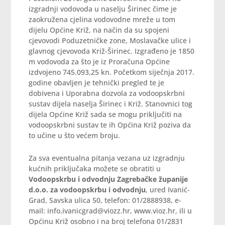
izgradnji vodovoda u naselju Širinec čime je
zaokružena cjelina vodovodne mreže u tom
dijelu Općine Križ, na način da su spojeni
cjevovodi Poduzetničke zone, Moslavačke ulice i
glavnog cjevovoda Križ-Širinec. Izgrađeno je 1850
m vodovoda za što je iz Proračuna Općine
izdvojeno 745.093,25 kn. Početkom siječnja 2017.
godine obavljen je tehnički pregled te je
dobivena i Uporabna dozvola za vodoopskrbni
sustav dijela naselja Širinec i Križ. Stanovnici tog
dijela Općine Križ sada se mogu priključiti na
vodoopskrbni sustav te ih Općina Križ poziva da
to učine u što većem broju.
Za sva eventualna pitanja vezana uz izgradnju
kućnih priključaka možete se obratiti u
Vodoopskrbu i odvodnju Zagrebačke županije
d.o.o. za vodoopskrbu i odvodnju
, ured Ivanić-
Grad, Savska ulica 50, telefon: 01/2888938, e-
mail: info.ivanicgrad@viozz.hr, www.vioz.hr, ili u
Općinu Križ osobno i na broj telefona 01/2831