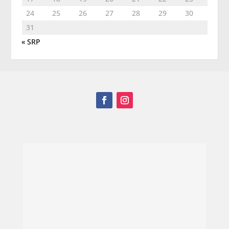
24
25
26
27
28
29
30
31
« SRP