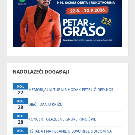
NADOLAZEĆI DOGAĐAJI
KOL
MEMORIJALNI TURNIR HODAK-PETRLIĆ-DED-KOS
22
KOL
DJEČJI DAN U KRIŽU
28
KOL
KONCERT GLAZBENE GRUPE RINGIŠPIL
28
KOL
FIŠIJADA I NATJECANJE U LOVU RIBE UDICOM NA