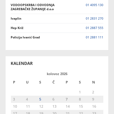
VODOOPSKRBA I ODVODNJA
01 4095 130
ZAGREBAČKE ŽUPANIJE d.o.o
Ivaplin
01 2831 270
Hep Križ
01 2887 555
Policija Ivanić Grad
01 2881 111
KALENDAR
kolovoz 2026
P
U
S
Č
P
S
N
1
2
3
4
5
6
7
8
9
10
11
12
13
14
15
16
17
18
19
20
21
22
23