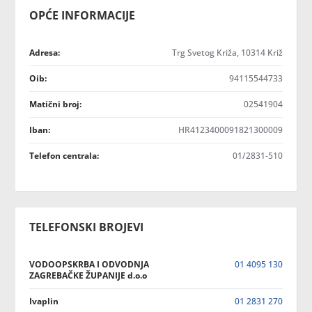
OPĆE INFORMACIJE
Adresa:
Trg Svetog Križa, 10314 Križ
Oib:
94115544733
Matični broj:
02541904
Iban:
HR4123400091821300009
Telefon centrala:
01/2831-510
TELEFONSKI BROJEVI
VODOOPSKRBA I ODVODNJA
01 4095 130
ZAGREBAČKE ŽUPANIJE d.o.o
Ivaplin
01 2831 270