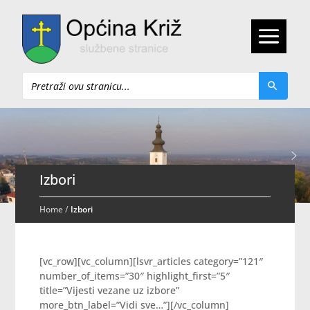
Pretraži
Izbori
Home
/
Izbori
[vc_row][vc_column][lsvr_articles category=”121″
number_of_items=”30″ highlight_first=”5″
title=”Vijesti vezane uz izbore”
more_btn_label=”Vidi sve…”][/vc_column]