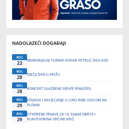
NADOLAZEĆI DOGAĐAJI
KOL
MEMORIJALNI TURNIR HODAK-PETRLIĆ-DED-KOS
22
KOL
DJEČJI DAN U KRIŽU
28
KOL
KONCERT GLAZBENE GRUPE RINGIŠPIL
28
KOL
FIŠIJADA I NATJECANJE U LOVU RIBE UDICOM NA
29
PLOVAK
KOL
OTVORENE PRIJAVE ZA 14. SAJAM OBRTA I
29
RUKOTVORINA OPĆINE KRIŽ