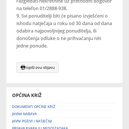
razgledati nekretnine uz prethodni dogovor
na telefon 01/2888-938.
Svi ponuditelji biti će pisano izvješćeni o
ishodu natječaja u roku od 30 dana od dana
odabira najpovoljnijeg ponuditelja, ili
donošenja odluke o ne prihvaćanju niti
jedne ponude.
Ispiši ovu objavu
OPĆINA KRIŽ
DOKUMENTI OPĆINE KRIŽ
JAVNA NABAVA
JAVNI POZIVI I NATJEČAJI
PRIJAVA KVARA ILI NEDOSTATAKA