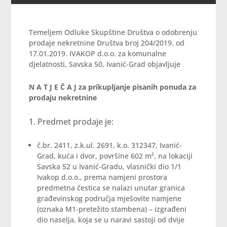
Temeljem Odluke Skupštine Društva o odobrenju
prodaje nekretnine Društva broj 204/2019. od
17.01.2019. IVAKOP d.o.o. za komunalne
djelatnosti, Savska 50, Ivanić-Grad objavljuje
N A T J E Č A J za prikupljanje pisanih ponuda za
prodaju nekretnine
Predmet prodaje je:
č.br. 2411, z.k.ul. 2691, k.o. 312347, Ivanić-
Grad, kuća i dvor, površine 602 m², na lokaciji
Savska 52 u Ivanić-Gradu, vlasnički dio 1/1
Ivakop d.o.o., prema namjeni prostora
predmetna čestica se nalazi unutar granica
građevinskog područja mješovite namjene
(oznaka M1-pretežito stambena) – izgrađeni
dio naselja, koja se u naravi sastoji od dvije