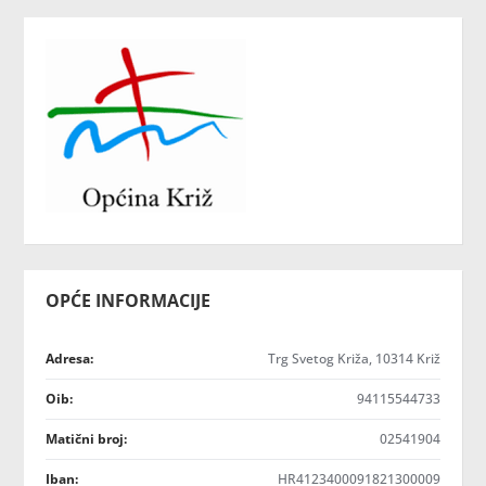
OPĆE INFORMACIJE
Adresa:
Trg Svetog Križa, 10314 Križ
Oib:
94115544733
Matični broj:
02541904
Iban:
HR4123400091821300009