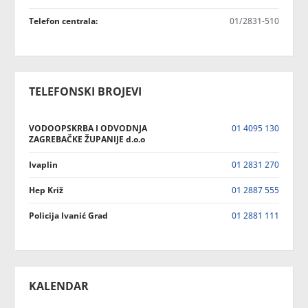
Telefon centrala:
01/2831-510
TELEFONSKI BROJEVI
VODOOPSKRBA I ODVODNJA
01 4095 130
ZAGREBAČKE ŽUPANIJE d.o.o
Ivaplin
01 2831 270
Hep Križ
01 2887 555
Policija Ivanić Grad
01 2881 111
KALENDAR