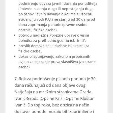
podmirenju obveza javnih davanja ponuditelja
(Potvrda o stanju duga ili nepostojanju duga
po osnovi javnih davanja o kojima službenu
evidenciju vodi P.U.) ne stariju od 30 dana od
dana zaprimanja ponude (pravne osobe,
obrtnici, fizičke osobe),
potvrdu nadležne Porezne uprave o visini
dohotka za prethodnu godinu (obrtnici),
preslik domovnice ili osobne iskaznice (za
fizičke osobe),
dokaz o ispunjavanju zakonom propisanih
uvjeta za stjecanje prava vlasništva (za strane
osobe).
Rok za podnošenje pisanih ponuda je 30
dana računajući od dana objave ovog
Natječaja na mrežnim stranicama Grada
Ivanić-Grada, Općine Križ i Općine Kloštar
Ivanić. Do tog roka, bez obzira na način
dostave, ponude moraju biti zaprimljene i