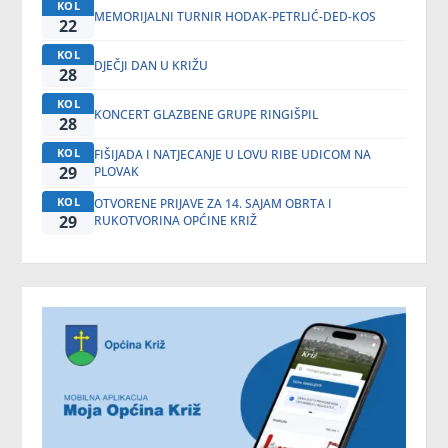
KOL
MEMORIJALNI TURNIR HODAK-PETRLIĆ-DED-KOS
22
KOL
DJEČJI DAN U KRIŽU
28
KOL
KONCERT GLAZBENE GRUPE RINGIŠPIL
28
KOL
FIŠIJADA I NATJECANJE U LOVU RIBE UDICOM NA
29
PLOVAK
KOL
OTVORENE PRIJAVE ZA 14. SAJAM OBRTA I
29
RUKOTVORINA OPĆINE KRIŽ