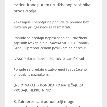
evidentirane putem urudžbenog zapisnika
prodavatelja.
Zakašnjele i nepotpune ponude te ponude bez
traženih priloga neće se razmatrati.
Ponude se predaju neposredno na urudžbeni
zapisnik Ivakop d.o.o., Savska 50, 10310 Ivanić-
Grad, ili preporučenom pošiljkom na adresu:
IVAKOP d.o.o., Savska 50, 10310 Ivanić-Grad
Ponude se predaju u zatvorenoj i zapečaćenoj
omotnici s naznakom:
„NE OTVARATI – PONUDA PO NATJEČAJU ZA
PRODAJU NEKRETNINE“.
Zainteresirani ponuditelji mogu