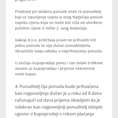
Prednost pri odabiru ponude imati će ponuditelj
koji uz ispunjenje uvjeta iz ovog Natječaja ponudi
najvišu cijenu koja ne može biti niža od utvrđene
početne cijene iz točke 2. ovog Natječaja.
Ivakop d.o.o. pridržava pravo ne prihvatiti niti
jednu ponudu te nije dužan ponuditeljima
obrazložiti svoju odluku o neprihvaćanju ponuda.
U slučaju kupoprodaje porez i sve ostale troškove
vezane uz kupoprodaju i prijenos nekretnine
snosi kupac.
Ponuditelj čija ponuda bude prihvaćena
kao najpovoljnija dužan je u roku od 8 dana
računajući od dana prijema obavijesti da je
odabran kao najpovoljniji ponuditelj sklopiti
ugovor o kupoprodaji s rokom plaćanja