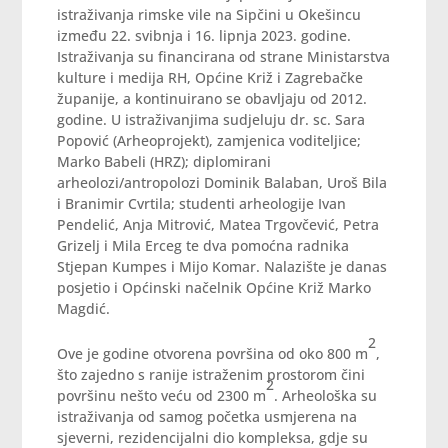
istraživanja rimske vile na Sipčini u Okešincu
između 22. svibnja i 16. lipnja 2023. godine.
Istraživanja su financirana od strane Ministarstva
kulture i medija RH, Općine Križ i Zagrebačke
županije, a kontinuirano se obavljaju od 2012.
godine. U istraživanjima sudjeluju dr. sc. Sara
Popović (Arheoprojekt), zamjenica voditeljice;
Marko Babeli (HRZ); diplomirani
arheolozi/antropolozi Dominik Balaban, Uroš Bila
i Branimir Cvrtila; studenti arheologije Ivan
Pendelić, Anja Mitrović, Matea Trgovčević, Petra
Grizelj i Mila Erceg te dva pomoćna radnika
Stjepan Kumpes i Mijo Komar. Nalazište je danas
posjetio i Općinski načelnik Općine Križ Marko
Magdić.
2
Ove je godine otvorena površina od oko 800 m
,
što zajedno s ranije istraženim prostorom čini
2
površinu nešto veću od 2300 m
. Arheološka su
istraživanja od samog početka usmjerena na
sjeverni, rezidencijalni dio kompleksa, gdje su