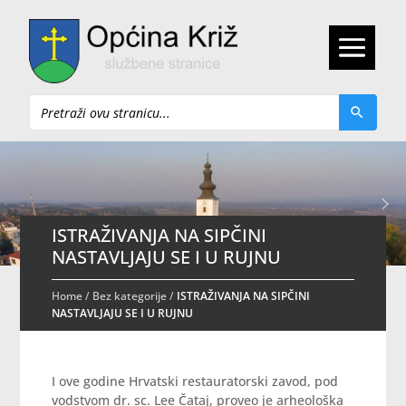
Pretraži
ISTRAŽIVANJA NA SIPČINI
NASTAVLJAJU SE I U RUJNU
Home
/
Bez kategorije
/
ISTRAŽIVANJA NA SIPČINI
NASTAVLJAJU SE I U RUJNU
I ove godine Hrvatski restauratorski zavod, pod
vodstvom dr. sc. Lee Čataj, proveo je arheološka