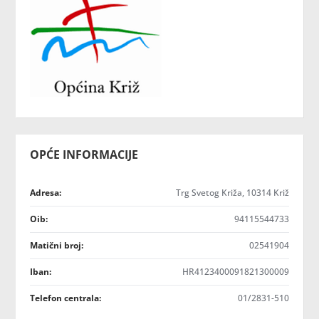
OPĆE INFORMACIJE
Adresa:
Trg Svetog Križa, 10314 Križ
Oib:
94115544733
Matični broj:
02541904
Iban:
HR4123400091821300009
Telefon centrala:
01/2831-510