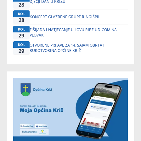
DJEČJI DAN U KRIŽU
28
KOL
KONCERT GLAZBENE GRUPE RINGIŠPIL
28
KOL
FIŠIJADA I NATJECANJE U LOVU RIBE UDICOM NA
29
PLOVAK
KOL
OTVORENE PRIJAVE ZA 14. SAJAM OBRTA I
29
RUKOTVORINA OPĆINE KRIŽ