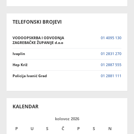
TELEFONSKI BROJEVI
VODOOPSKRBA I ODVODNJA
01 4095 130
ZAGREBAČKE ŽUPANIJE d.o.o
Ivaplin
01 2831 270
Hep Križ
01 2887 555
Policija Ivanić Grad
01 2881 111
KALENDAR
kolovoz 2026
P
U
S
Č
P
S
N