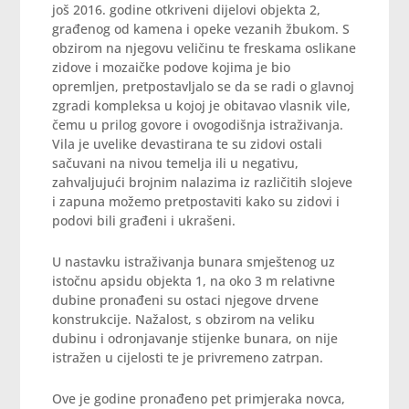
još 2016. godine otkriveni dijelovi objekta 2,
građenog od kamena i opeke vezanih žbukom. S
obzirom na njegovu veličinu te freskama oslikane
zidove i mozaičke podove kojima je bio
opremljen, pretpostavljalo se da se radi o glavnoj
zgradi kompleksa u kojoj je obitavao vlasnik vile,
čemu u prilog govore i ovogodišnja istraživanja.
Vila je uvelike devastirana te su zidovi ostali
sačuvani na nivou temelja ili u negativu,
zahvaljujući brojnim nalazima iz različitih slojeve
i zapuna možemo pretpostaviti kako su zidovi i
podovi bili građeni i ukrašeni.
U nastavku istraživanja bunara smještenog uz
istočnu apsidu objekta 1, na oko 3 m relativne
dubine pronađeni su ostaci njegove drvene
konstrukcije. Nažalost, s obzirom na veliku
dubinu i odronjavanje stijenke bunara, on nije
istražen u cijelosti te je privremeno zatrpan.
Ove je godine pronađeno pet primjeraka novca,