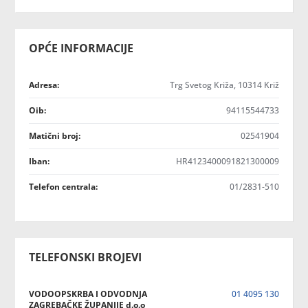
OPĆE INFORMACIJE
Adresa:
Trg Svetog Križa, 10314 Križ
Oib:
94115544733
Matični broj:
02541904
Iban:
HR4123400091821300009
Telefon centrala:
01/2831-510
TELEFONSKI BROJEVI
VODOOPSKRBA I ODVODNJA
01 4095 130
ZAGREBAČKE ŽUPANIJE d.o.o