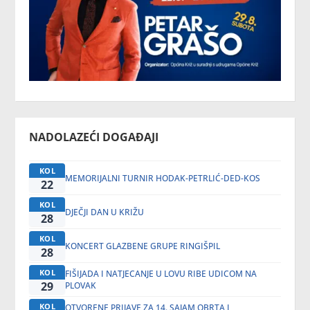
NADOLAZEĆI DOGAĐAJI
KOL
MEMORIJALNI TURNIR HODAK-PETRLIĆ-DED-KOS
22
KOL
DJEČJI DAN U KRIŽU
28
KOL
KONCERT GLAZBENE GRUPE RINGIŠPIL
28
KOL
FIŠIJADA I NATJECANJE U LOVU RIBE UDICOM NA
29
PLOVAK
KOL
OTVORENE PRIJAVE ZA 14. SAJAM OBRTA I