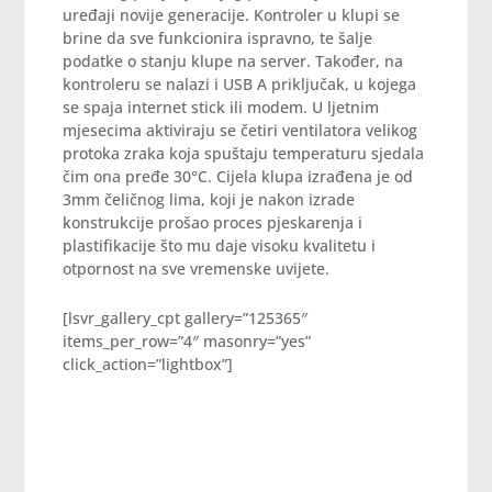
uređaji novije generacije. Kontroler u klupi se
brine da sve funkcionira ispravno, te šalje
podatke o stanju klupe na server. Također, na
kontroleru se nalazi i USB A priključak, u kojega
se spaja internet stick ili modem. U ljetnim
mjesecima aktiviraju se četiri ventilatora velikog
protoka zraka koja spuštaju temperaturu sjedala
čim ona pređe 30°C. Cijela klupa izrađena je od
3mm čeličnog lima, koji je nakon izrade
konstrukcije prošao proces pjeskarenja i
plastifikacije što mu daje visoku kvalitetu i
otpornost na sve vremenske uvijete.
[lsvr_gallery_cpt gallery=”125365″
items_per_row=”4″ masonry=”yes”
click_action=”lightbox”]