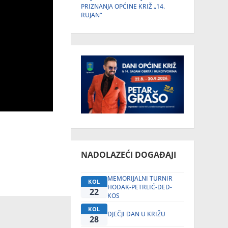
PRIZNANJA OPĆINE KRIŽ „14.
RUJAN“
NADOLAZEĆI DOGAĐAJI
MEMORIJALNI TURNIR
KOL
HODAK-PETRLIĆ-DED-
22
KOS
KOL
DJEČJI DAN U KRIŽU
28