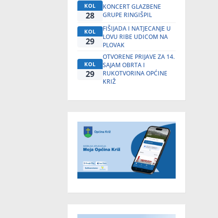
KOL
KONCERT GLAZBENE
28
GRUPE RINGIŠPIL
FIŠIJADA I NATJECANJE U
KOL
LOVU RIBE UDICOM NA
29
PLOVAK
OTVORENE PRIJAVE ZA 14.
KOL
SAJAM OBRTA I
29
RUKOTVORINA OPĆINE
KRIŽ