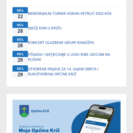
KOL
MEMORIJALNI TURNIR HODAK-PETRLIĆ-DED-KOS
22
KOL
DJEČJI DAN U KRIŽU
28
KOL
KONCERT GLAZBENE GRUPE RINGIŠPIL
28
KOL
FIŠIJADA I NATJECANJE U LOVU RIBE UDICOM NA
29
PLOVAK
KOL
OTVORENE PRIJAVE ZA 14. SAJAM OBRTA I
29
RUKOTVORINA OPĆINE KRIŽ