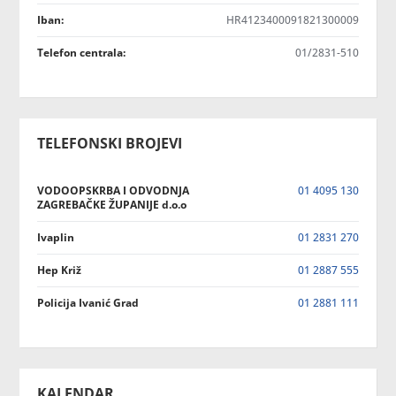
Iban:
HR4123400091821300009
Telefon centrala:
01/2831-510
TELEFONSKI BROJEVI
VODOOPSKRBA I ODVODNJA
01 4095 130
ZAGREBAČKE ŽUPANIJE d.o.o
Ivaplin
01 2831 270
Hep Križ
01 2887 555
Policija Ivanić Grad
01 2881 111
KALENDAR