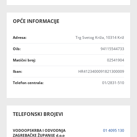
OPĆE INFORMACIJE
Adresa:
Trg Svetog Križa, 10314 Križ
Oib:
94115544733
Matični broj:
02541904
Iban:
HR4123400091821300009
Telefon centrala:
01/2831-510
TELEFONSKI BROJEVI
VODOOPSKRBA I ODVODNJA
01 4095 130
ZAGREBAČKE ŽUPANIJE d.o.o