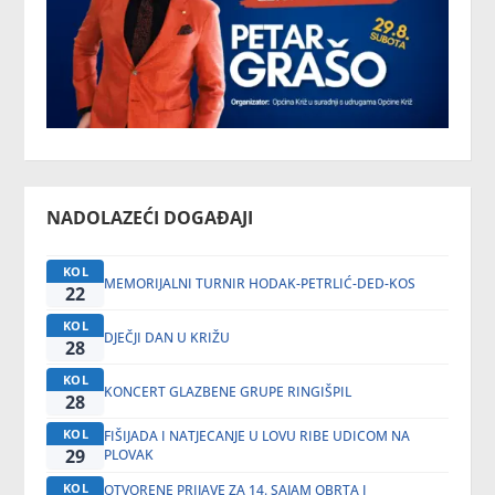
NADOLAZEĆI DOGAĐAJI
KOL
MEMORIJALNI TURNIR HODAK-PETRLIĆ-DED-KOS
22
KOL
DJEČJI DAN U KRIŽU
28
KOL
KONCERT GLAZBENE GRUPE RINGIŠPIL
28
KOL
FIŠIJADA I NATJECANJE U LOVU RIBE UDICOM NA
29
PLOVAK
KOL
OTVORENE PRIJAVE ZA 14. SAJAM OBRTA I