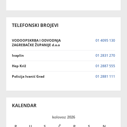
TELEFONSKI BROJEVI
VODOOPSKRBA I ODVODNJA
01 4095 130
ZAGREBAČKE ŽUPANIJE d.o.o
Ivaplin
01 2831 270
Hep Križ
01 2887 555
Policija Ivanić Grad
01 2881 111
KALENDAR
kolovoz 2026
P
U
S
Č
P
S
N