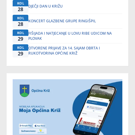
KOL
DJEČJI DAN U KRIŽU
28
KOL
KONCERT GLAZBENE GRUPE RINGIŠPIL
28
KOL
FIŠIJADA I NATJECANJE U LOVU RIBE UDICOM NA
29
PLOVAK
KOL
OTVORENE PRIJAVE ZA 14. SAJAM OBRTA I
29
RUKOTVORINA OPĆINE KRIŽ