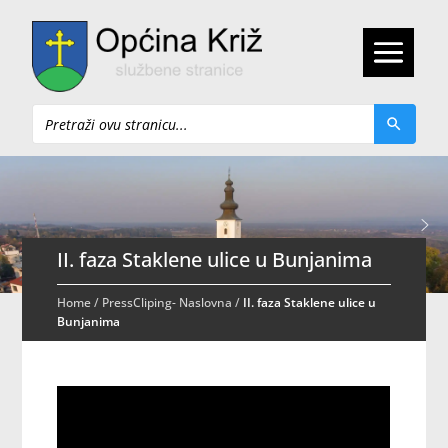
Pretraži
II. faza Staklene ulice u Bunjanima
Home
/
PressCliping- Naslovna
/
II. faza Staklene ulice u
Bunjanima