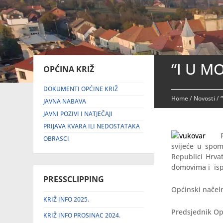
“I U M
OPĆINA KRIŽ
DOKUMENTI OPĆINE KRIŽ
Home
/
Novosti
/
JAVNA NABAVA
JAVNI POZIVI I NATJEČAJI
PRIJAVA KVARA ILI NEDOSTATAKA
OBRASCI
svijeće u spo
Republici Hrva
domovima i ispr
PRESSCLIPPING
Općinski načel
KRIŽ INFO 2025.
Predsjednik Op
KRIŽ INFO PROSINAC 2024.