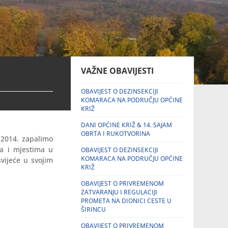
VAŽNE OBAVIJESTI
OBAVIJEST O DEZINSEKCIJI
KOMARACA NA PODRUČJU OPĆINE
KRIŽ
DANI OPĆINE KRIŽ & 14. SAJAM
OBRTA I RUKOTVORINA
.2014. zapalimo
a i mjestima u
OBAVIJEST O DEZINSEKCIJI
KOMARACA NA PODRUČJU OPĆINE
vijeće u svojim
KRIŽ
OBAVIJEST O PRIVREMENOM
ZATVARANJU I REGULACIJI
PROMETA NA DIONICI CESTE U
ŠIRINCU
OBAVIJEST O PRIVREMENOM