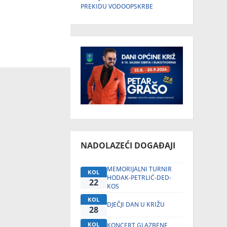
PREKIDU VODOOPSKRBE
NADOLAZEĆI DOGAĐAJI
MEMORIJALNI TURNIR
KOL
HODAK-PETRLIĆ-DED-
22
KOS
KOL
DJEČJI DAN U KRIŽU
28
KOL
KONCERT GLAZBENE