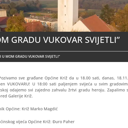
OM GRADU VUKOVAR SVIJETLI”
“I U MOM GRADU VUKOVAR SVIJETLI”
Pozivamo sve građane Općine Križ da u 18.00 sati, danas, 18.11
men VUKOVARU! U 18:00 sati paljenjem svijeća u svim gradovim
tskoj odajemo svi zajedno zahvalu žrtvi gradu heroju. Zapalimo s
ed Galerije Križ.
nik Općine: Križ Marko Magdić
ćinskog vijeća Općine Križ: Đuro Paher