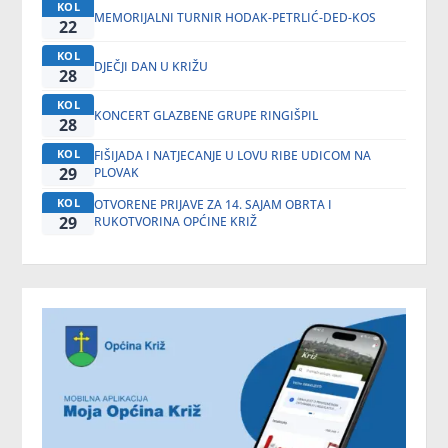
KOL
MEMORIJALNI TURNIR HODAK-PETRLIĆ-DED-KOS
22
KOL
DJEČJI DAN U KRIŽU
28
KOL
KONCERT GLAZBENE GRUPE RINGIŠPIL
28
KOL
FIŠIJADA I NATJECANJE U LOVU RIBE UDICOM NA
29
PLOVAK
KOL
OTVORENE PRIJAVE ZA 14. SAJAM OBRTA I
29
RUKOTVORINA OPĆINE KRIŽ