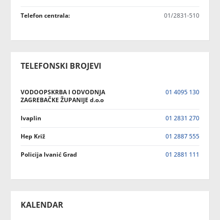
Telefon centrala:
01/2831-510
TELEFONSKI BROJEVI
VODOOPSKRBA I ODVODNJA
01 4095 130
ZAGREBAČKE ŽUPANIJE d.o.o
Ivaplin
01 2831 270
Hep Križ
01 2887 555
Policija Ivanić Grad
01 2881 111
KALENDAR