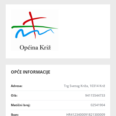
OPĆE INFORMACIJE
Adresa:
Trg Svetog Križa, 10314 Križ
Oib:
94115544733
Matični broj:
02541904
Iban:
HR4123400091821300009