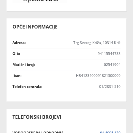
OPĆE INFORMACIJE
Adresa:
Trg Svetog Križa, 10314 Križ
Oib:
94115544733
Matični broj:
02541904
Iban:
HR4123400091821300009
Telefon centrala:
01/2831-510
TELEFONSKI BROJEVI
VODOOPSKRBA I ODVODNJA
01 4095 130