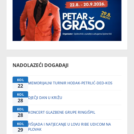
NADOLAZEĆI DOGAĐAJI
KOL
MEMORIJALNI TURNIR HODAK-PETRLIĆ-DED-KOS
22
KOL
DJEČJI DAN U KRIŽU
28
KOL
KONCERT GLAZBENE GRUPE RINGIŠPIL
28
KOL
FIŠIJADA I NATJECANJE U LOVU RIBE UDICOM NA
29
PLOVAK