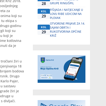
est Križ 2018.
28
GRUPE RINGIŠPIL
 posljednjeg
FIŠIJADA I NATJECANJE U
eta za
KOL
LOVU RIBE UDICOM NA
 onima koji su
29
PLOVAK
e tu ekipa s
OTVORENE PRIJAVE ZA 14.
i drugo godinu
KOL
SAJAM OBRTA I
li koji su
29
RUKOTVORINA OPĆINE
u koji je
KRIŽ
aime kotlovina
nuti da je
tročlani žiri u
cjenjivanja 18
im brojem bodova
Krsnik. Drugo
 Karlo Pajer,
g u sastavu
rade žiri je
 udruge u
s divljači.