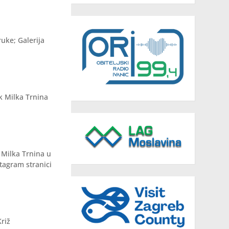
uke; Galerija
k Milka Trnina
k Milka Trnina u
stagram stranici
Križ