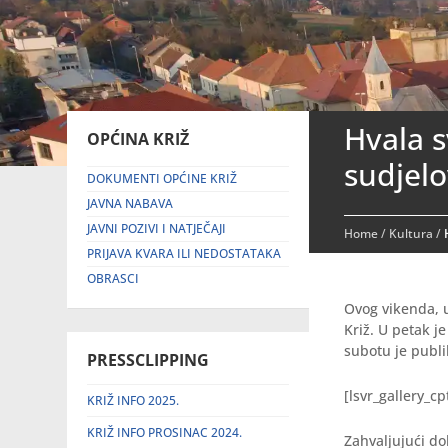
Hvala s
OPĆINA KRIŽ
sudjelo
DOKUMENTI OPĆINE KRIŽ
JAVNA NABAVA
JAVNI POZIVI I NATJEČAJI
Home
/
Kultura
/
PRIJAVA KVARA ILI NEDOSTATAKA
OBRASCI
Ovog vikenda, 
Križ. U petak je
subotu je publ
PRESSCLIPPING
[lsvr_gallery_c
KRIŽ INFO 2025.
KRIŽ INFO PROSINAC 2024.
Zahvaljujući d