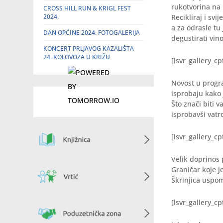
rukotvorina na 
CROSS HILL RUN & KRIGL FEST
2024.
Recikliraj i sv
a za odrasle tu
DAN OPĆINE 2024. FOTOGALERIJA
degustirati vin
KONCERT PRLJAVOG KAZALIŠTA
24. KOLOVOZA U KRIŽU
[lsvr_gallery_c
Novost u progr
isprobaju kako 
Što znači biti 
isprobavši vat
[lsvr_gallery_c
Velik doprinos 
Graničar koje 
Škrinjica uspo
[lsvr_gallery_c