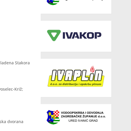
Mladena Stakora
oselec-Križ;
tska dvorana