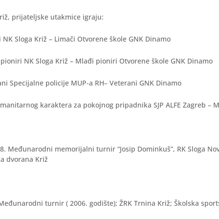
iž, prijateljske utakmice igraju:
či NK Sloga Križ – Limači Otvorene škole GNK Dinamo
i pioniri NK Sloga Križ – Mlađi pioniri Otvorene škole GNK Dinamo
rani Specijalne policije MUP-a RH– Veterani GNK Dinamo
manitarnog karaktera za pokojnog pripadnika SJP ALFE Zagreb – 
 18. Međunarodni memorijalni turnir “Josip Dominkuš”, RK Sloga Nov
ka dvorana Križ
 Međunarodni turnir ( 2006. godište); ŽRK Trnina Križ; Školska spor