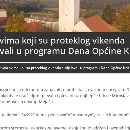
vima koji su proteklog vikenda
vali u programu Dana Općine Kr
Hvala svima koji su proteklog vikenda sudjelovali u programu Dana Općine Križ
uspješno je održan dio zabavnih manifestacija vezan uz program 
 oko dvije tisuće ljudi pjevalo i plesalo uz najljepše hitove Miroslav
iku oduševio nastup Mejaša.
pt gallery=”134092″ items_per_row=”4″ masonry=”yes” click_action=”l
obrom vremenu, usprkos najavama, uspješno je održan i ovogodišnj