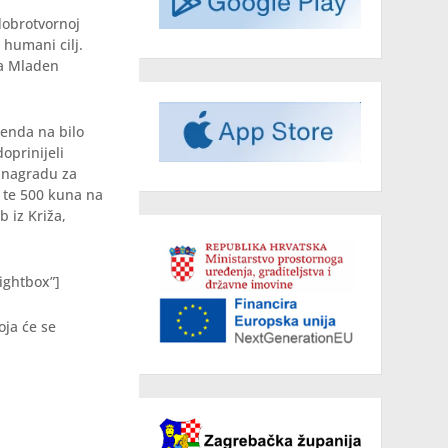
dobrotvornoj
 humani cilj.
ta Mladen
kenda na bilo
oprinijeli
i nagradu za
e te 500 kuna na
 iz Križa,
ightbox”]
oja će se