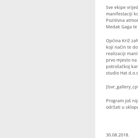
Sve ekipe vrije
manifestaciji k
Pozitivna atmos
Medak Gaga te 
Općina Križ za
koji način te do
realizaciji mani
prvo mjesto na 
potrošačkoj kar
studio Hat d.o.
[lsvr_gallery_c
Program još nij
održati u sklo
30.08.2018.