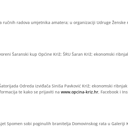
žba ručnih radova umjetnika amatera; u organizaciji Udruge Ženske r
.
tvoreni Šaranski kup Općine Križ; ŠRU Šaran Križ; ekonomski ribnja
.
. Šatorijada Odreda izviđača Siniša Pavković Križ; ekonomski ribnja
formacija te kako se prijaviti na
www.opcina-kriz.hr
, Facebook i In
osjet Spomen sobi poginulih branitelja Domovinskog rata u Galeriji 