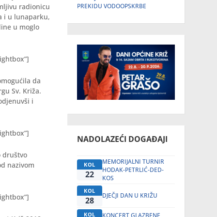
mljivu radionicu
PREKIDU VODOOPSKRBE
a i u lunaparku,
odine u moglo
ightbox”]
 omogućila da
rgu Sv. Križa.
odjenuvši i
ightbox”]
NADOLAZEĆI DOGAĐAJI
o društvo
MEMORIJALNI TURNIR
pod nazivom
KOL
HODAK-PETRLIĆ-DED-
22
KOS
KOL
DJEČJI DAN U KRIŽU
ightbox”]
28
KOL
KONCERT GLAZBENE