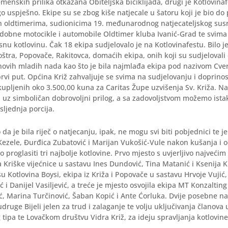
emenskih prilika otkazana Obiteljska biciklijada, drugi je Kotlovinaf
o uspješno. Ekipe su se zbog kiše natjecale u šatoru koji je bio do
n oldtimerima, sudionicima 19. međunarodnog natjecateljskog susr
dobne motocikle i automobile Oldtimer kluba Ivanić-Grad te svima
asnu kotlovinu. Čak 18 ekipa sudjelovalo je na Kotlovinafestu. Bilo j
oštra, Popovače, Rakitovca, domaćih ekipa, onih koji su sudjeloval
 novih mladih nada kao što je bila najmlađa ekipa pod nazivom Cverg
prvi put. Općina Križ zahvaljuje se svima na sudjelovanju i doprinos
ikupljenih oko 3.500,00 kuna za Caritas Župe uzvišenja Sv. Križa. N
 uz simboličan dobrovoljni prilog, a sa zadovoljstvom možemo istak
sljednja porcija.
da je bila riječ o natjecanju, ipak, ne mogu svi biti pobjednici te je 
ezele, Đurđica Zubatović i Marijan Vukošić-Vule nakon kušanja i o
o proglasiti tri najbolje kotlovine. Prvo mjesto s uvjerljivo najveć
pa Kriške vijećnice u sastavu Ines Dundović, Tina Matanić i Ksenija 
su Kotlovina Boysi, ekipa iz Križa i Popovače u sastavu Hrvoje Vujić,
ć i Danijel Vasiljević, a treće je mjesto osvojila ekipa MT Konzaltin
ć, Marina Turčinović, Šaban Kopić i Ante Ćorluka. Dvije posebne nag
udruge Bijeli jelen za trud i zalaganje te volju uključivanja članova
 tipa te Lovačkom društvu Vidra Križ, za ideju spravljanja kotlovine 