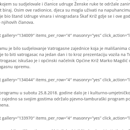
kojem su sudjelovale i članice udruge Ženske ruke te održale zani
ijet biraj. Osim ove radionice, djeca su mogla uživati na napuhancim
 je bio štand Udruge vinara i vinogradara Škaf Križ gdje se i ove g
o njihovih članova.
pt gallery=”134009″ items_per_row=”4″ masonry=”yes” click_action=”l
amu je bilo sudjelovanje Vatrogasne zajednice koja je mališanima
je to biti vatrogasac na jedan dan i to kroz prezentaciju vozila na T
vatrogasac iskušao je i općinski načelnik Općine Križ Marko Magdić 
rogasnu opremu.
pt gallery=”134044″ items_per_row=”4″ masonry=”yes” click_action=”l
programu u subotu 25.8.2018. godine dalo je i kulturno-umjetničk
je zajedno sa svojim gostima održalo pjevno-tamburaški program 
mena.
pt gallery=”133970″ items_per_row=”4″ masonry=”yes” click_action=”l