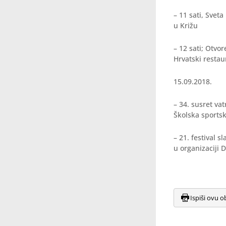
– 11 sati, Svet
u Križu
– 12 sati; Otvo
Hrvatski restau
15.09.2018.
– 34. susret va
Školska sportsk
– 21. festival s
u organizaciji 
Ispiši ovu o