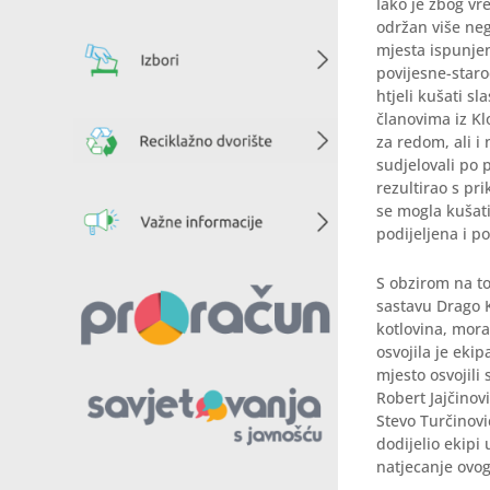
Iako je zbog vr
održan više neg
mjesta ispunje
povijesne-staro
htjeli kušati sl
članovima iz Kl
za redom, ali i
sudjelovali po 
rezultirao s pr
se mogla kušati
podijeljena i po
S obzirom na to 
sastavu Drago K
kotlovina, mora
osvojila je eki
mjesto osvojili 
Robert Jajčinovi
Stevo Turčinovi
dodijelio ekipi 
natjecanje ovog