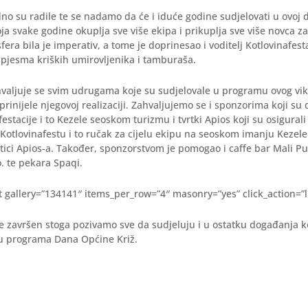
dno su radile te se nadamo da će i iduće godine sudjelovati u ovoj 
oja svake godine okuplja sve više ekipa i prikuplja sve više novca za
fera bila je imperativ, a tome je doprinesao i voditelj Kotlovinafes
pjesma kriških umirovljenika i tamburaša.
hvaljuje se svim udrugama koje su sudjelovale u programu ovog vi
prinijele njegovoj realizaciji. Zahvaljujemo se i sponzorima koji su d
festacije i to Kezele seoskom turizmu i tvrtki Apios koji su osigural
Kotlovinafestu i to ručak za cijelu ekipu na seoskom imanju Kezel
tici Apios-a. Također, sponzorstvom je pomogao i caffe bar Mali Pub
o. te pekara Spaqi.
pt gallery=”134141″ items_per_row=”4″ masonry=”yes” click_action=”l
e završen stoga pozivamo sve da sudjeluju i u ostatku događanja k
pu programa Dana Općine Križ.