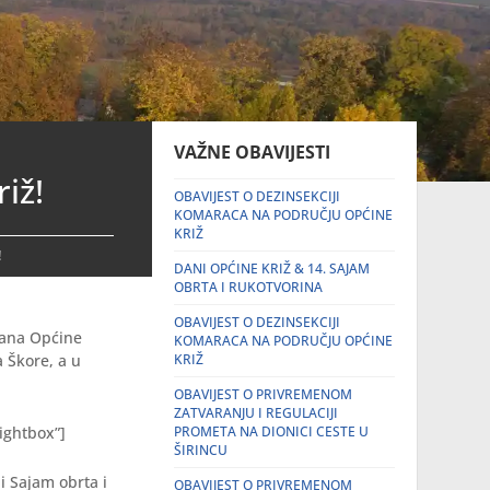
VAŽNE OBAVIJESTI
iž!
OBAVIJEST O DEZINSEKCIJI
KOMARACA NA PODRUČJU OPĆINE
KRIŽ
!
DANI OPĆINE KRIŽ & 14. SAJAM
OBRTA I RUKOTVORINA
OBAVIJEST O DEZINSEKCIJI
Dana Općine
KOMARACA NA PODRUČJU OPĆINE
a Škore, a u
KRIŽ
OBAVIJEST O PRIVREMENOM
ZATVARANJU I REGULACIJI
ightbox”]
PROMETA NA DIONICI CESTE U
ŠIRINCU
i Sajam obrta i
OBAVIJEST O PRIVREMENOM