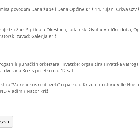
a misa povodom Dana župe i Dana Općine Križ 14. rujan, Crkva Uzviš
renje izložbe: Sipčina u Okešincu, ladanjski život u Antičko doba; Op
ratorski zavod; Galerija Križ
trogasnih puhačkih orkestara Hrvatske; organizira Hrvatska vatroga
a dvorana Križ s početkom u 12 sati
lastica “Vatreni kriški oblizeki” u parku u Križu i prostoru Ville Noe 
DND Vladimir Nazor Križ
bjavu