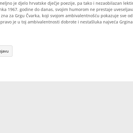
eljno je djelo hrvatske dječje poezije, pa tako i nezaobilazan lekti
nka 1967. godine do danas, svojim humorom ne prestaje uveseljava
e zna za Grgu Čvarka, koji svojom ambivalentnošću pokazuje sve od
Upravo je u toj ambivalentnosti dobrote i nestašluka najveća Grgina
bjavu