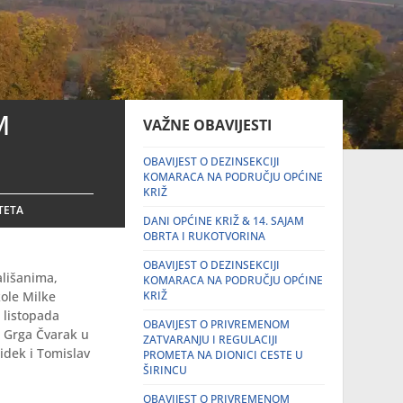
M
VAŽNE OBAVIJESTI
OBAVIJEST O DEZINSEKCIJI
KOMARACA NA PODRUČJU OPĆINE
KRIŽ
TETA
DANI OPĆINE KRIŽ & 14. SAJAM
OBRTA I RUKOTVORINA
OBAVIJEST O DEZINSEKCIJI
ališanima,
KOMARACA NA PODRUČJU OPĆINE
kole Milke
KRIŽ
 listopada
OBAVIJEST O PRIVREMENOM
a Grga Čvarak u
ZATVARANJU I REGULACIJI
idek i Tomislav
PROMETA NA DIONICI CESTE U
ŠIRINCU
OBAVIJEST O PRIVREMENOM