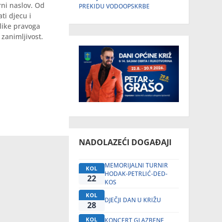
rni naslov. Od
PREKIDU VODOOPSKRBE
ti djecu i
like pravoga
 zanimljivost.
NADOLAZEĆI DOGAĐAJI
MEMORIJALNI TURNIR
KOL
HODAK-PETRLIĆ-DED-
22
KOS
KOL
DJEČJI DAN U KRIŽU
28
KOL
KONCERT GLAZBENE