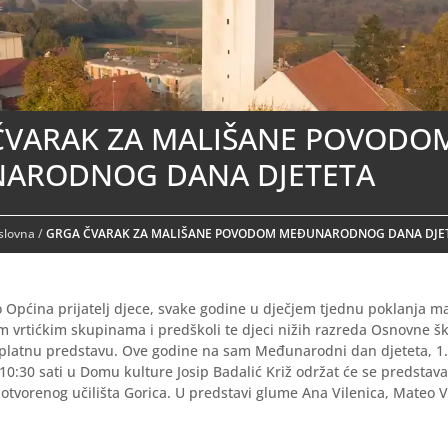
ČVARAK ZA MALIŠANE POVODO
ARODNOG DANA DJETETA
aslovna
/
GRGA ČVARAK ZA MALIŠANE POVODOM MEĐUNARODNOG DANA DJE
 Općina prijatelj djece, svake godine u dječjem tjednu poklanja m
m vrtićkim skupinama i predškoli te djeci nižih razreda Osnovne š
splatnu predstavu. Ove godine na sam Međunarodni dan djeteta, 1.
10:30 sati u Domu kulture Josip Badalić Križ održat će se predstav
otvorenog učilišta Gorica. U predstavi glume Ana Vilenica, Mateo V