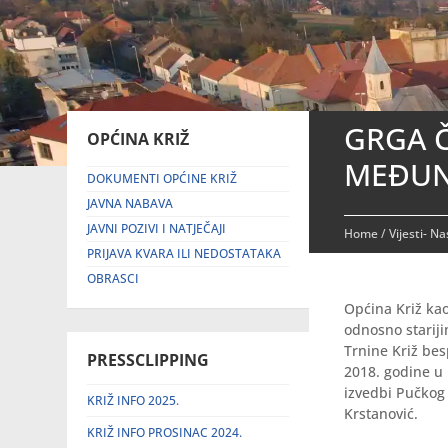
GRGA 
OPĆINA KRIŽ
MEĐUN
DOKUMENTI OPĆINE KRIŽ
JAVNA NABAVA
JAVNI POZIVI I NATJEČAJI
Home
/
Vijesti- N
PRIJAVA KVARA ILI NEDOSTATAKA
OBRASCI
Općina Križ kao
odnosno stariji
Trnine Križ be
PRESSCLIPPING
2018. godine u 
izvedbi Pučkog 
KRIŽ INFO 2025.
Krstanović.
KRIŽ INFO PROSINAC 2024.