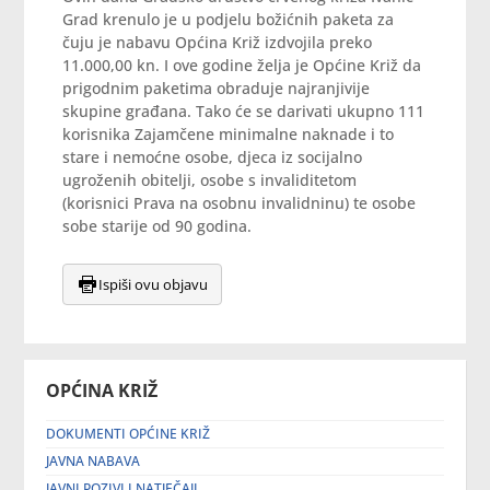
Grad krenulo je u podjelu božićnih paketa za
čuju je nabavu Općina Križ izdvojila preko
11.000,00 kn. I ove godine želja je Općine Križ da
prigodnim paketima obraduje najranjivije
skupine građana. Tako će se darivati ukupno 111
korisnika Zajamčene minimalne naknade i to
stare i nemoćne osobe, djeca iz socijalno
ugroženih obitelji, osobe s invaliditetom
(korisnici Prava na osobnu invalidninu) te osobe
sobe starije od 90 godina.
Ispiši ovu objavu
OPĆINA KRIŽ
DOKUMENTI OPĆINE KRIŽ
JAVNA NABAVA
JAVNI POZIVI I NATJEČAJI