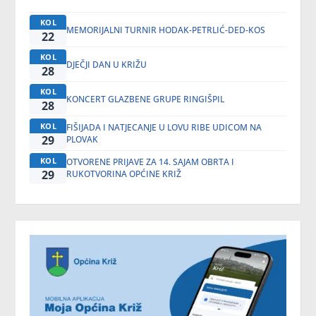
KOL
MEMORIJALNI TURNIR HODAK-PETRLIĆ-DED-KOS
22
KOL
DJEČJI DAN U KRIŽU
28
KOL
KONCERT GLAZBENE GRUPE RINGIŠPIL
28
KOL
FIŠIJADA I NATJECANJE U LOVU RIBE UDICOM NA
29
PLOVAK
KOL
OTVORENE PRIJAVE ZA 14. SAJAM OBRTA I
29
RUKOTVORINA OPĆINE KRIŽ