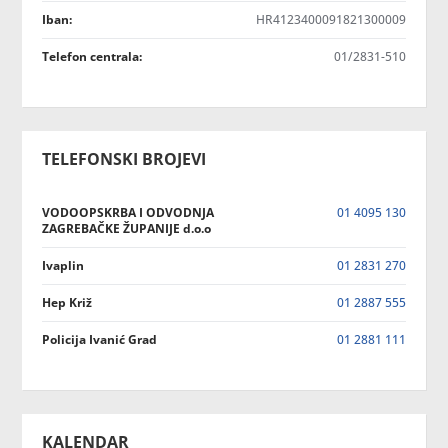
Iban:
HR4123400091821300009
Telefon centrala:
01/2831-510
TELEFONSKI BROJEVI
VODOOPSKRBA I ODVODNJA
01 4095 130
ZAGREBAČKE ŽUPANIJE d.o.o
Ivaplin
01 2831 270
Hep Križ
01 2887 555
Policija Ivanić Grad
01 2881 111
KALENDAR