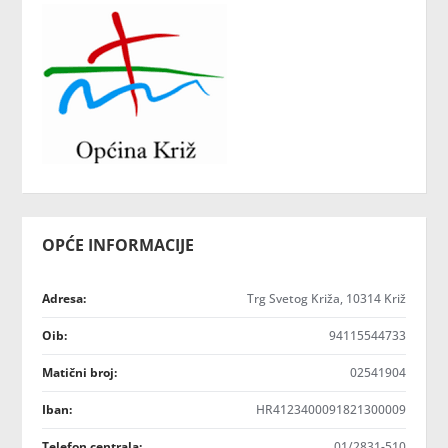
OPĆE INFORMACIJE
Adresa:
Trg Svetog Križa, 10314 Križ
Oib:
94115544733
Matični broj:
02541904
Iban:
HR4123400091821300009
Telefon centrala:
01/2831-510