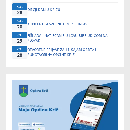
KOL
DJEČJI DAN U KRIŽU
28
KOL
KONCERT GLAZBENE GRUPE RINGIŠPIL
28
KOL
FIŠIJADA I NATJECANJE U LOVU RIBE UDICOM NA
29
PLOVAK
KOL
OTVORENE PRIJAVE ZA 14. SAJAM OBRTA I
29
RUKOTVORINA OPĆINE KRIŽ