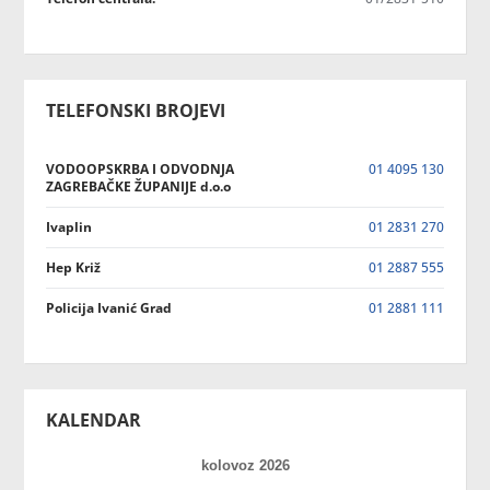
TELEFONSKI BROJEVI
VODOOPSKRBA I ODVODNJA
01 4095 130
ZAGREBAČKE ŽUPANIJE d.o.o
Ivaplin
01 2831 270
Hep Križ
01 2887 555
Policija Ivanić Grad
01 2881 111
KALENDAR
kolovoz 2026