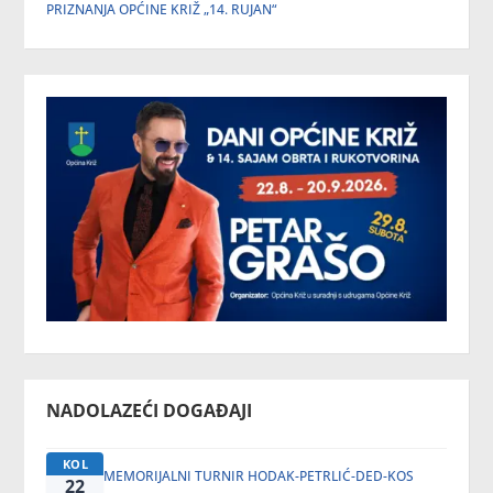
PRIZNANJA OPĆINE KRIŽ „14. RUJAN“
NADOLAZEĆI DOGAĐAJI
KOL
MEMORIJALNI TURNIR HODAK-PETRLIĆ-DED-KOS
22