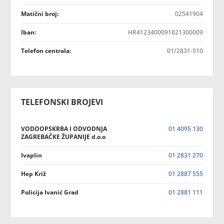
Matični broj:
02541904
Iban:
HR4123400091821300009
Telefon centrala:
01/2831-510
TELEFONSKI BROJEVI
VODOOPSKRBA I ODVODNJA
01 4095 130
ZAGREBAČKE ŽUPANIJE d.o.o
Ivaplin
01 2831 270
Hep Križ
01 2887 555
Policija Ivanić Grad
01 2881 111