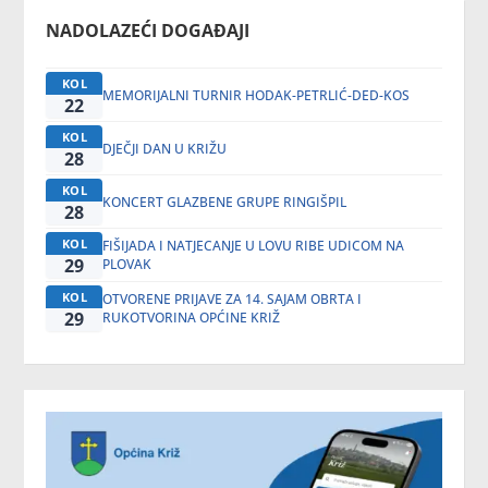
NADOLAZEĆI DOGAĐAJI
KOL
MEMORIJALNI TURNIR HODAK-PETRLIĆ-DED-KOS
22
KOL
DJEČJI DAN U KRIŽU
28
KOL
KONCERT GLAZBENE GRUPE RINGIŠPIL
28
KOL
FIŠIJADA I NATJECANJE U LOVU RIBE UDICOM NA
29
PLOVAK
KOL
OTVORENE PRIJAVE ZA 14. SAJAM OBRTA I
29
RUKOTVORINA OPĆINE KRIŽ