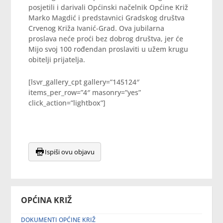
posjetili i darivali Općinski načelnik Općine Križ
Marko Magdić i predstavnici Gradskog društva
Crvenog Križa Ivanić-Grad. Ova jubilarna
proslava neće proći bez dobrog društva, jer će
Mijo svoj 100 rođendan proslaviti u užem krugu
obitelji prijatelja.
[lsvr_gallery_cpt gallery=”145124″
items_per_row=”4″ masonry=”yes”
click_action=”lightbox”]
Ispiši ovu objavu
OPĆINA KRIŽ
DOKUMENTI OPĆINE KRIŽ