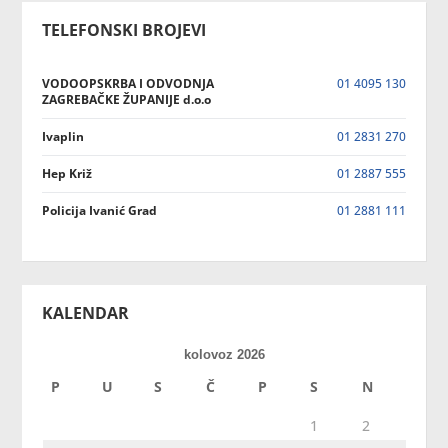
TELEFONSKI BROJEVI
VODOOPSKRBA I ODVODNJA
01 4095 130
ZAGREBAČKE ŽUPANIJE d.o.o
Ivaplin
01 2831 270
Hep Križ
01 2887 555
Policija Ivanić Grad
01 2881 111
KALENDAR
kolovoz 2026
P
U
S
Č
P
S
N
1
2