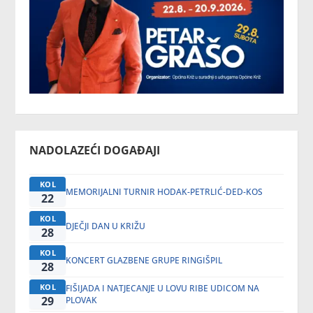
NADOLAZEĆI DOGAĐAJI
KOL
MEMORIJALNI TURNIR HODAK-PETRLIĆ-DED-KOS
22
KOL
DJEČJI DAN U KRIŽU
28
KOL
KONCERT GLAZBENE GRUPE RINGIŠPIL
28
KOL
FIŠIJADA I NATJECANJE U LOVU RIBE UDICOM NA
29
PLOVAK