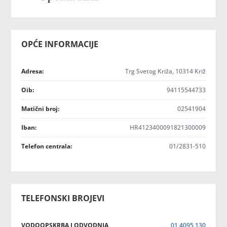
OPĆE INFORMACIJE
Adresa:
Trg Svetog Križa, 10314 Križ
Oib:
94115544733
Matični broj:
02541904
Iban:
HR4123400091821300009
Telefon centrala:
01/2831-510
TELEFONSKI BROJEVI
VODOOPSKRBA I ODVODNJA
01 4095 130