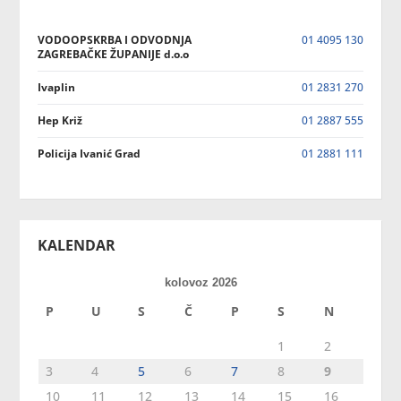
VODOOPSKRBA I ODVODNJA
01 4095 130
ZAGREBAČKE ŽUPANIJE d.o.o
Ivaplin
01 2831 270
Hep Križ
01 2887 555
Policija Ivanić Grad
01 2881 111
KALENDAR
kolovoz 2026
P
U
S
Č
P
S
N
1
2
3
4
5
6
7
8
9
10
11
12
13
14
15
16