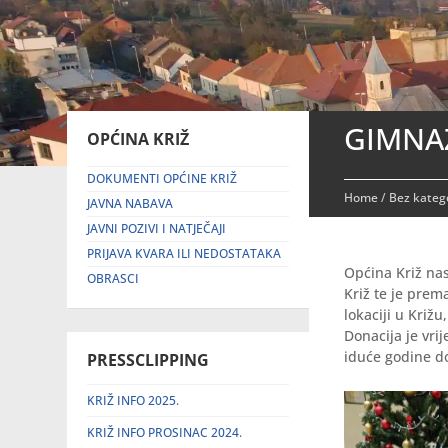
GIMNAZ
OPĆINA KRIŽ
DOKUMENTI OPĆINE KRIŽ
Home
/
Bez katego
JAVNA NABAVA
JAVNI POZIVI I NATJEČAJI
PRIJAVA KVARA ILI NEDOSTATAKA
Općina Križ na
OBRASCI
Križ te je prema
lokaciji u Križu
Donacija je vrij
iduće godine do
PRESSCLIPPING
KRIŽ INFO 2025.
KRIŽ INFO PROSINAC 2024.