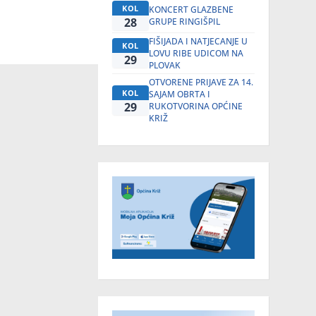
KOL
KONCERT GLAZBENE
28
GRUPE RINGIŠPIL
FIŠIJADA I NATJECANJE U
KOL
LOVU RIBE UDICOM NA
29
PLOVAK
OTVORENE PRIJAVE ZA 14.
KOL
SAJAM OBRTA I
29
RUKOTVORINA OPĆINE
KRIŽ