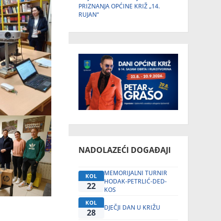
PRIZNANJA OPĆINE KRIŽ „14.
RUJAN“
NADOLAZEĆI DOGAĐAJI
MEMORIJALNI TURNIR
KOL
HODAK-PETRLIĆ-DED-
22
KOS
KOL
DJEČJI DAN U KRIŽU
28