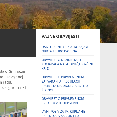
VAŽNE OBAVIJESTI
DANI OPĆINE KRIŽ & 14. SAJAM
OBRTA I RUKOTVORINA
OBAVIJEST O DEZINSEKCIJI
KOMARACA NA PODRUČJU OPĆINE
KRIŽ
da u Gimnaziji
ad, Izdvojenoj
OBAVIJEST O PRIVREMENOM
ZATVARANJU I REGULACIJI
em radu.
PROMETA NA DIONICI CESTE U
, zasigurno će i
ŠIRINCU
OBAVIJEST O PRIVREMENOM
PREKIDU VODOOPSKRBE
JAVNI POZIV ZA PRIKUPLJANJE
PRIJEDLOGA ZA DODJELU