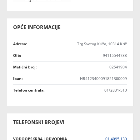
OPĆE INFORMACIJE
Adresa:
Trg Svetog Križa, 10314 Križ
Oib:
94115544733
Matični broj:
02541904
Iban:
HR4123400091821300009
Telefon centrala:
01/2831-510
TELEFONSKI BROJEVI
VODOOPSKRBA I ODVODNJA
01 4095 130