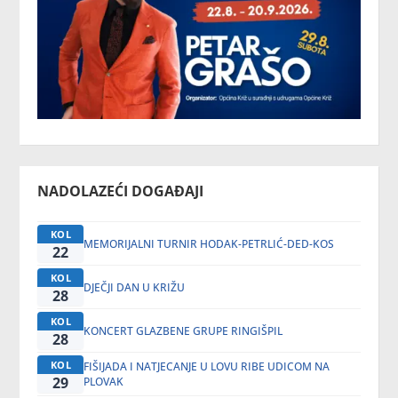
NADOLAZEĆI DOGAĐAJI
KOL
MEMORIJALNI TURNIR HODAK-PETRLIĆ-DED-KOS
22
KOL
DJEČJI DAN U KRIŽU
28
KOL
KONCERT GLAZBENE GRUPE RINGIŠPIL
28
KOL
FIŠIJADA I NATJECANJE U LOVU RIBE UDICOM NA
29
PLOVAK