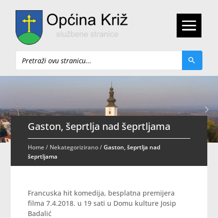
Pretraži
Gaston, šeprtlja nad šeprtljama
Home
/
Nekategorizirano
/
Gaston, šeprtlja nad
šeprtljama
Francuska hit komedija, besplatna premijera
filma 7.4.2018. u 19 sati u Domu kulture Josip
Badalić