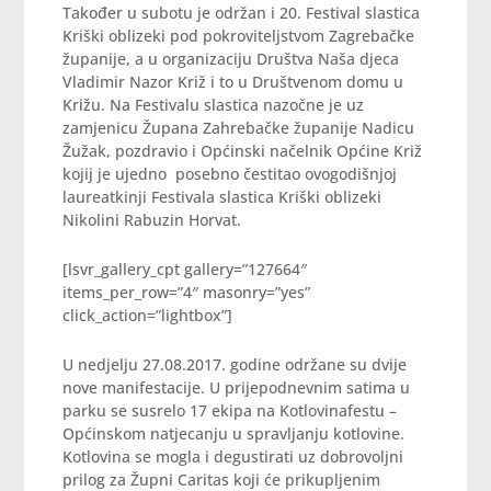
Također u subotu je održan i 20. Festival slastica
Kriški oblizeki pod pokroviteljstvom Zagrebačke
županije, a u organizaciju Društva Naša djeca
Vladimir Nazor Križ i to u Društvenom domu u
Križu. Na Festivalu slastica nazočne je uz
zamjenicu Župana Zahrebačke županije Nadicu
Žužak, pozdravio i Općinski načelnik Općine Križ
kojij je ujedno posebno čestitao ovogodišnjoj
laureatkinji Festivala slastica Kriški oblizeki
Nikolini Rabuzin Horvat.
[lsvr_gallery_cpt gallery=”127664″
items_per_row=”4″ masonry=”yes”
click_action=”lightbox”]
U nedjelju 27.08.2017. godine održane su dvije
nove manifestacije. U prijepodnevnim satima u
parku se susrelo 17 ekipa na Kotlovinafestu –
Općinskom natjecanju u spravljanju kotlovine.
Kotlovina se mogla i degustirati uz dobrovoljni
prilog za Župni Caritas koji će prikupljenim