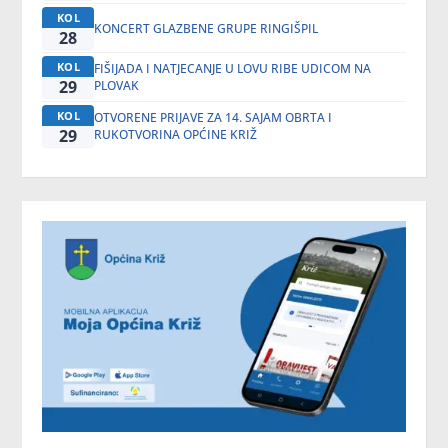
KOL
KONCERT GLAZBENE GRUPE RINGIŠPIL
28
KOL
FIŠIJADA I NATJECANJE U LOVU RIBE UDICOM NA
29
PLOVAK
KOL
OTVORENE PRIJAVE ZA 14. SAJAM OBRTA I
29
RUKOTVORINA OPĆINE KRIŽ