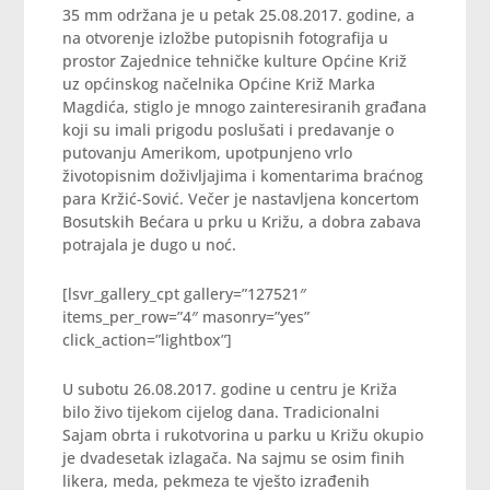
35 mm održana je u petak 25.08.2017. godine, a
na otvorenje izložbe putopisnih fotografija u
prostor Zajednice tehničke kulture Općine Križ
uz općinskog načelnika Općine Križ Marka
Magdića, stiglo je mnogo zainteresiranih građana
koji su imali prigodu poslušati i predavanje o
putovanju Amerikom, upotpunjeno vrlo
životopisnim doživljajima i komentarima braćnog
para Kržić-Sović. Večer je nastavljena koncertom
Bosutskih Bećara u prku u Križu, a dobra zabava
potrajala je dugo u noć.
[lsvr_gallery_cpt gallery=”127521″
items_per_row=”4″ masonry=”yes”
click_action=”lightbox”]
U subotu 26.08.2017. godine u centru je Križa
bilo živo tijekom cijelog dana. Tradicionalni
Sajam obrta i rukotvorina u parku u Križu okupio
je dvadesetak izlagača. Na sajmu se osim finih
likera, meda, pekmeza te vješto izrađenih