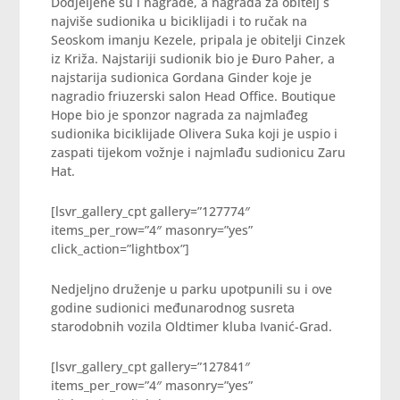
Dodjeljene su i nagrade, a nagrada za obitelj s
najviše sudionika u biciklijadi i to ručak na
Seoskom imanju Kezele, pripala je obitelji Cinzek
iz Križa. Najstariji sudionik bio je Đuro Paher, a
najstarija sudionica Gordana Ginder koje je
nagradio friuzerski salon Head Office. Boutique
Hope bio je sponzor nagrada za najmlađeg
sudionika biciklijade Olivera Suka koji je uspio i
zaspati tijekom vožnje i najmlađu sudionicu Zaru
Hat.
[lsvr_gallery_cpt gallery=”127774″
items_per_row=”4″ masonry=”yes”
click_action=”lightbox”]
Nedjeljno druženje u parku upotpunili su i ove
godine sudionici međunarodnog susreta
starodobnih vozila Oldtimer kluba Ivanić-Grad.
[lsvr_gallery_cpt gallery=”127841″
items_per_row=”4″ masonry=”yes”