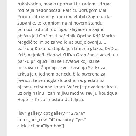
rukotvorina, moglo upoznati i s radom Udruge
roditelja nedonoščadi Palčići, Udrugom Mali
Princ i Udrugom gluhih i nagluhih Zagrebačke
županije, te kupnjom na njihovom štandu
pomoći radu tih udruga. Izlagače na sajmu
obišao je i Općinski načelnik Općine Križ Marko
Magdić te im se zahvalio na sudjelovanju. U
parku u Križu nastupila je i Limena glazba DVD-a
Križ, najmlađi članovi KUD-a Graničar, a veselju u
parku priključili su se i svatovi koji su se
održavali u Župnoj crkvi Uzvišenja Sv. Križa.
Crkva je u jednom periodu bila otvorena za
javnost te se mogla slobodno razgledati uz
pjesmu crkvenog zbora. Večer je privedena kraju
uz originalnu i zanimljivu modnu reviju boutiqua
Hope iz Križa i nastup Učiteljica.
[lsvr_gallery_cpt gallery=”127546″
items_per_row=”4″ masonry=”yes”
click_action=”lightbox”]