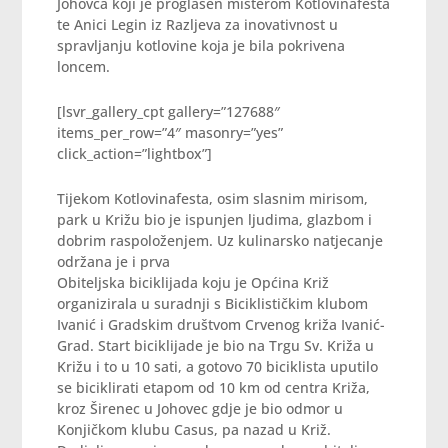
Johovca koji je proglašen misterom Kotlovinafesta
te Anici Legin iz Razljeva za inovativnost u
spravljanju kotlovine koja je bila pokrivena
loncem.
[lsvr_gallery_cpt gallery=”127688″
items_per_row=”4″ masonry=”yes”
click_action=”lightbox”]
Tijekom Kotlovinafesta, osim slasnim mirisom,
park u Križu bio je ispunjen ljudima, glazbom i
dobrim raspoloženjem. Uz kulinarsko natjecanje
održana je i prva
Obiteljska biciklijada koju je Općina Križ
organizirala u suradnji s Biciklističkim klubom
Ivanić i Gradskim društvom Crvenog križa Ivanić-
Grad. Start biciklijade je bio na Trgu Sv. Križa u
Križu i to u 10 sati, a gotovo 70 biciklista uputilo
se biciklirati etapom od 10 km od centra Križa,
kroz Širenec u Johovec gdje je bio odmor u
Konjičkom klubu Casus, pa nazad u Križ.