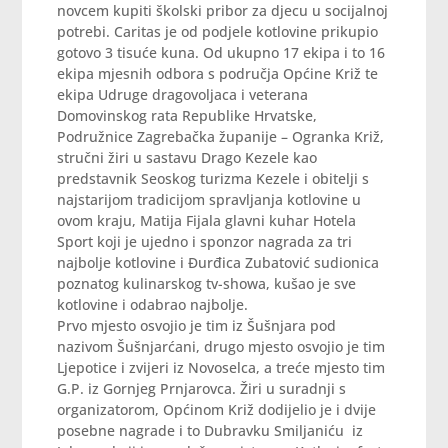
novcem kupiti školski pribor za djecu u socijalnoj
potrebi. Caritas je od podjele kotlovine prikupio
gotovo 3 tisuće kuna. Od ukupno 17 ekipa i to 16
ekipa mjesnih odbora s područja Općine Križ te
ekipa Udruge dragovoljaca i veterana
Domovinskog rata Republike Hrvatske,
Podružnice Zagrebačka županije – Ogranka Križ,
stručni žiri u sastavu Drago Kezele kao
predstavnik Seoskog turizma Kezele i obitelji s
najstarijom tradicijom spravljanja kotlovine u
ovom kraju, Matija Fijala glavni kuhar Hotela
Sport koji je ujedno i sponzor nagrada za tri
najbolje kotlovine i Đurđica Zubatović sudionica
poznatog kulinarskog tv-showa, kušao je sve
kotlovine i odabrao najbolje.
Prvo mjesto osvojio je tim iz Šušnjara pod
nazivom Šušnjarćani, drugo mjesto osvojio je tim
Ljepotice i zvijeri iz Novoselca, a treće mjesto tim
G.P. iz Gornjeg Prnjarovca. Žiri u suradnji s
organizatorom, Općinom Križ dodijelio je i dvije
posebne nagrade i to Dubravku Smiljaniću iz