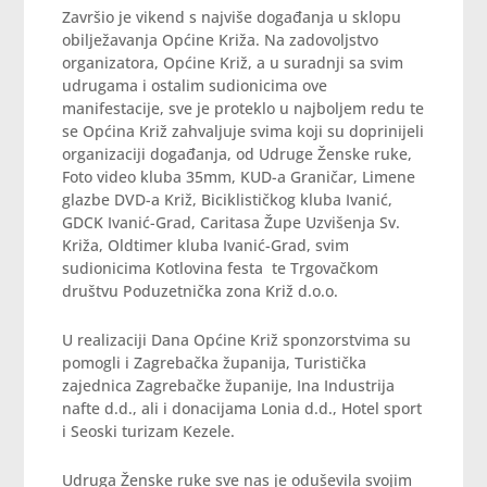
Završio je vikend s najviše događanja u sklopu
obilježavanja Općine Križa. Na zadovoljstvo
organizatora, Općine Križ, a u suradnji sa svim
udrugama i ostalim sudionicima ove
manifestacije, sve je proteklo u najboljem redu te
se Općina Križ zahvaljuje svima koji su doprinijeli
organizaciji događanja, od Udruge Ženske ruke,
Foto video kluba 35mm, KUD-a Graničar, Limene
glazbe DVD-a Križ, Biciklističkog kluba Ivanić,
GDCK Ivanić-Grad, Caritasa Župe Uzvišenja Sv.
Križa, Oldtimer kluba Ivanić-Grad, svim
sudionicima Kotlovina festa te Trgovačkom
društvu Poduzetnička zona Križ d.o.o.
U realizaciji Dana Općine Križ sponzorstvima su
pomogli i Zagrebačka županija, Turistička
zajednica Zagrebačke županije, Ina Industrija
nafte d.d., ali i donacijama Lonia d.d., Hotel sport
i Seoski turizam Kezele.
Udruga Ženske ruke sve nas je oduševila svojim