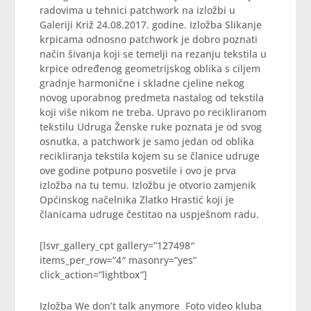
radovima u tehnici patchwork na izložbi u
Galeriji Križ 24.08.2017. godine. Izložba Slikanje
krpicama odnosno patchwork je dobro poznati
način šivanja koji se temelji na rezanju tekstila u
krpice određenog geometrijskog oblika s ciljem
gradnje harmonične i skladne cjeline nekog
novog uporabnog predmeta nastalog od tekstila
koji više nikom ne treba. Upravo po recikliranom
tekstilu Udruga Ženske ruke poznata je od svog
osnutka, a patchwork je samo jedan od oblika
recikliranja tekstila kojem su se članice udruge
ove godine potpuno posvetile i ovo je prva
izložba na tu temu. Izložbu je otvorio zamjenik
Općinskog načelnika Zlatko Hrastić koji je
članicama udruge čestitao na uspješnom radu.
[lsvr_gallery_cpt gallery=”127498″
items_per_row=”4″ masonry=”yes”
click_action=”lightbox”]
Izložba We don’t talk anymore Foto video kluba