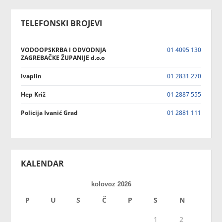
TELEFONSKI BROJEVI
VODOOPSKRBA I ODVODNJA
01 4095 130
ZAGREBAČKE ŽUPANIJE d.o.o
Ivaplin
01 2831 270
Hep Križ
01 2887 555
Policija Ivanić Grad
01 2881 111
KALENDAR
kolovoz 2026
P
U
S
Č
P
S
N
1
2