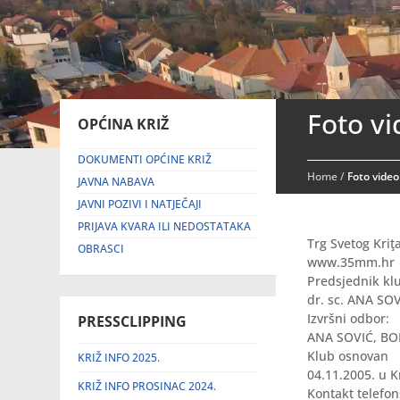
Foto vi
OPĆINA KRIŽ
DOKUMENTI OPĆINE KRIŽ
Home
/
Foto video
JAVNA NABAVA
JAVNI POZIVI I NATJEČAJI
PRIJAVA KVARA ILI NEDOSTATAKA
Trg Svetog Kriţ
OBRASCI
www.35mm.hr
Predsjednik kl
dr. sc. ANA SO
Izvršni odbor:
PRESSCLIPPING
ANA SOVIĆ, BOR
Klub osnovan
KRIŽ INFO 2025.
04.11.2005. u K
KRIŽ INFO PROSINAC 2024.
Kontakt telefon