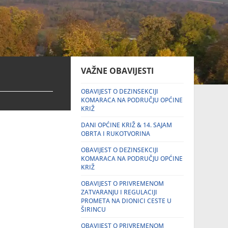
VAŽNE OBAVIJESTI
OBAVIJEST O DEZINSEKCIJI
KOMARACA NA PODRUČJU OPĆINE
KRIŽ
DANI OPĆINE KRIŽ & 14. SAJAM
OBRTA I RUKOTVORINA
OBAVIJEST O DEZINSEKCIJI
KOMARACA NA PODRUČJU OPĆINE
KRIŽ
OBAVIJEST O PRIVREMENOM
ZATVARANJU I REGULACIJI
PROMETA NA DIONICI CESTE U
ŠIRINCU
OBAVIJEST O PRIVREMENOM