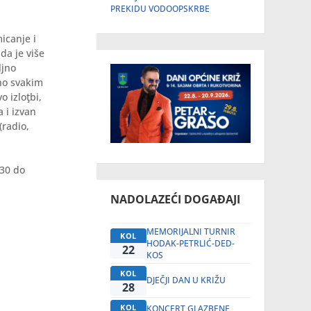
PREKIDU VODOOPSKRBE
icanje i
da je više
ljno
 no svakim
 izloţbi,
 i izvan
(radio,
.30 do
NADOLAZEĆI DOGAĐAJI
MEMORIJALNI TURNIR
KOL
HODAK-PETRLIĆ-DED-
22
KOS
KOL
DJEČJI DAN U KRIŽU
28
KOL
KONCERT GLAZBENE