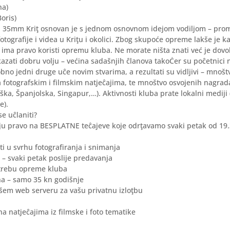
na)
oris)
b 35mm Kriţ osnovan je s jednom osnovnom idejom vodiljom – prom
otografije i videa u Kriţu i okolici. Zbog skupoće opreme lakše je ka
 ima pravo koristi opremu kluba. Ne morate ništa znati već je dovo
okazati dobru volju – većina sadašnjih ĉlanova takoĊer su poĉetnici
 jedni druge uĉe novim stvarima, a rezultati su vidljivi – mnoštvo
 fotografskim i filmskim natjeĉajima, te mnoštvo osvojenih nagrada
ška, Španjolska, Singapur,…). Aktivnosti kluba prate lokalni mediji 
e).
se uĉlaniti?
aju pravo na BESPLATNE teĉajeve koje odrţavamo svaki petak od 19
eti u svrhu fotografiranja i snimanja
i – svaki petak poslije predavanja
trebu opreme kluba
na – samo 35 kn godišnje
ašem web serveru za vašu privatnu izloţbu
na natjeĉajima iz filmske i foto tematike