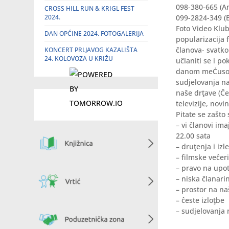
098-380-665 (A
CROSS HILL RUN & KRIGL FEST
2024.
099-2824-349 (B
Foto Video Klu
DAN OPĆINE 2024. FOTOGALERIJA
popularizacija f
ĉlanova- svatko
KONCERT PRLJAVOG KAZALIŠTA
24. KOLOVOZA U KRIŽU
uĉlaniti se i p
danom meĊusobno
sudjelovanja na
naše drţave (Ĉe
televizije, novin
Pitate se zašto 
– vi ĉlanovi im
22.00 sata
– druţenja i izl
– filmske veĉer
– pravo na upo
– niska ĉlanari
– prostor na n
– ĉeste izloţbe
– sudjelovanja 