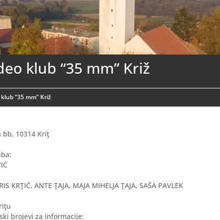
deo klub “35 mm” Križ
 klub “35 mm” Križ
a bb, 10314 Kriţ
uba:
VIĆ
IS KRŢIĆ, ANTE ŢAJA, MAJA MIHELJA ŢAJA, SAŠA PAVLEK
riţu
ski brojevi za informacije: