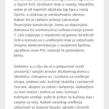
u Općini Križ. Društveni dom u naselju Obedišće,
jedan je od najvećih objekata tog tipa u našoj
Općini, a iziskivao je sveobuhvatnu obnovu.
Nakon što je riješeno pitanje zatvaranja
financijske konstrukcije, čemu su doprinijela
dobivena EU sredstva kroz sufinanciranje putem
7. LAG natječaja u vrijednost od gotovo 34.000,00
EUR-a krenulo se s uređenjem koje je uključivalo
izmjenu elektroinstalacija s rasvjetnim tijelima,
ugrađenu nove PVC stolarije te postavljene
klima.
Dodatno, a u cilju da se u potpunosti uredi
unutarnji i vanjski prostor društvenog doma u
Obedišću, izdvojena su i sredstva za uređenje
stropa, podova sale, kuhinje stubišta i sanitarnih
čvorova, obojeni su zidovi i lamperija. Nabavljeni
su novi stolovi i stolice za salu, kuhinja i
kuhinjski uređaji, suđe te pribor za kuhinju kao i
zavjese za salu. Radovi vanjskog uređenja
uključivali su bojanje fasade, ograde i drvenih