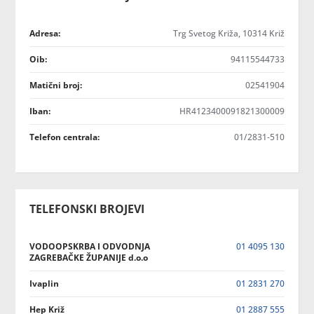
Adresa:
Trg Svetog Križa, 10314 Križ
Oib:
94115544733
Matični broj:
02541904
Iban:
HR4123400091821300009
Telefon centrala:
01/2831-510
TELEFONSKI BROJEVI
VODOOPSKRBA I ODVODNJA
01 4095 130
ZAGREBAČKE ŽUPANIJE d.o.o
Ivaplin
01 2831 270
Hep Križ
01 2887 555