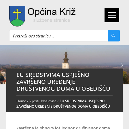
Pretraži
EU SREDSTVIMA USPJEŠNO
ZAVRŠENO UREĐENJE
DRUŠTVENOG DOMA U OBEDIŠĆU
Home
/
Vijesti- Naslovna
/
EU SREDSTVIMA USPJEŠNO
ZAVRŠENO UREĐENJE DRUŠTVENOG DOMA U OBEDIŠĆU
Završena je obnova još jednog društvenog doma