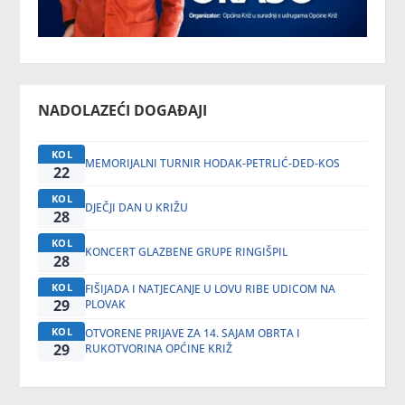
NADOLAZEĆI DOGAĐAJI
KOL
MEMORIJALNI TURNIR HODAK-PETRLIĆ-DED-KOS
22
KOL
DJEČJI DAN U KRIŽU
28
KOL
KONCERT GLAZBENE GRUPE RINGIŠPIL
28
KOL
FIŠIJADA I NATJECANJE U LOVU RIBE UDICOM NA
29
PLOVAK
KOL
OTVORENE PRIJAVE ZA 14. SAJAM OBRTA I
29
RUKOTVORINA OPĆINE KRIŽ