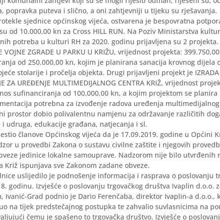
ji komunalni zahtjevi koji su se mogli riješiti odmah, riješeni su, 
, popravka puteva i slično, a oni zahtjevniji u tijeku su rješavanja.
rotekle sjednice općinskog vijeća, ostvarena je bespovratna potpo
su od 10.000,00 kn za Cross HILL RUN. Na Poziv Ministarstva kultu
nih potreba u kulturi RH za 2020. godinu prijavljena su 2 projekta.
 VOJNE ZGRADE U PARKU U KRIŽU, vrijednost projekta: 399.750,00 
ranja od 250.000,00 kn, kojim je planirana sanacija krovnog dijela 
tojeće stolarije i pročelja objekta. Drugi prijavljeni projekt je IZRADA
 ZA UREĐENJE MULTIMEDIJALNOG CENTRA KRIŽ, vrijednost projekt
znos sufinanciranja od 100.000,00 kn, a kojim projektom se planira i
mentacija potrebna za izvođenje radova uređenja multimedijalnog 
i prostor dobio polivalentnu namjenu za održavanje različitih do
i udruga, edukacije građana, natjecanja i sl.
ijestio članove Općinskog vijeća da je 17.09.2019. godine u Općini 
dzor u provedbi Zakona o sustavu civilne zaštite i njegovih proved
bveze jedinice lokalne samouprave. Nadzorom nije bilo utvrđenih n
 Križ ispunjava sve Zakonom zadane obveze.
nice uslijedilo je podnošenje informacija i rasprava o poslovanju 
8. godinu. Izvješće o poslovanju trgovačkog društva Ivaplin d.o.o. za
 Ivanić-Grad podnio je Dario Ferenčaba, direktor Ivaplin-a d.o.o., 
uo na tijek predstečajnog postupka te zahvalio suvlasnicima na po
ljujući čemu je spašeno to trgovačka društvo. Izvješće o poslovan