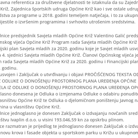
vna referentica za društvene djelatnosti te istaknula da su Zajed
Križ, Zajednica športskih udruga Općine Križ kao i sve ostale udr
dstva za programe u 2018. godini temeljem natječaja, i to za uku
vijestile o izvršenim programima i svrhovito utrošenim sredstvima.
nice predsjednik Savjeta mladih Općine Križ Valentino Galić preds
nskog vijeća Općine Križ Program rada Savjeta mladih Općine Križ
ijski plan Savjeta mladih za 2020. godinu koje je Savjet mladih usvo
 4. sjednici Savjeta mladih Općine Križ. Članovi Općinskog vijeća 
m rada Savjeta mladih Općine Križ za 2020. godinu i Financijski pla
. godinu.
 usvojen i Zaključak o utvrđivanju i objavi PROČIŠĆENOG TEKSTA 
Z ODLUKE O DONOŠENJU PROSTORNOG PLANA UREĐENJA OPĆINE K
JELA IZ ODLUKE O DONOŠENJU PROSTORNOG PLANA UREĐENJA OPĆ
lasno donesena je Odluka o izmjenama Odluke o odabiru ponudite
asništvu Općine Križ te Odluka o djelomičnom poništenju Javnog n
ina u vlasništvu Općine Križ.
dnice jednoglasno je donesen Zaključak o izdvajanju novčanih sred
tvu Ivaplin d.o.o. u visini 193.046,59 kn za opskrbu plinom.
ce razmatran je prijedlog te jednoglasno donesen Zaključak o izdv
bnovu krova i fasade objekta u sportskom parku u Križu u ukupno