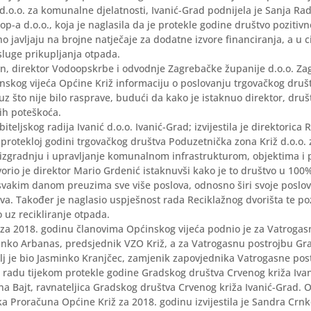
d.o.o. za komunalne djelatnosti, Ivanić-Grad podnijela je Sanja Rad
op-a d.o.o., koja je naglasila da je protekle godine društvo pozitivn
o javljaju na brojne natječaje za dodatne izvore financiranja, a u ci
luge prikupljanja otpada.
n, direktor Vodoopskrbe i odvodnje Zagrebačke županije d.o.o. Zag
skog vijeća Općine Križ informaciju o poslovanju trgovačkog druš
z što nije bilo rasprave, budući da kako je istaknuo direktor, druš
ih poteškoća.
teljskog radija Ivanić d.o.o. Ivanić-Grad; izvijestila je direktorica
protekloj godini trgovačkog društva Poduzetnička zona Križ d.o.o. 
 izgradnju i upravljanje komunalnom infrastrukturom, objektima 
orio je direktor Mario Grdenić istaknuvši kako je to društvo u 100
svakim danom preuzima sve više poslova, odnosno širi svoje poslov
va. Također je naglasio uspješnost rada Reciklažnog dvorišta te poz
uz recikliranje otpada.
 za 2018. godinu članovima Općinskog vijeća podnio je za Vatroga
anko Arbanas, predsjednik VZO Križ, a za Vatrogasnu postrojbu Gra
elj je bio Jasminko Kranjčec, zamjenik zapovjednika Vatrogasne po
O radu tijekom protekle godine Gradskog društva Crvenog križa Iva
Ivana Bajt, ravnateljica Gradskog društva Crvenog križa Ivanić-Grad. 
a Proračuna Općine Križ za 2018. godinu izvijestila je Sandra Crnk