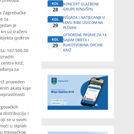
od prekopa
KOL
KONCERT GLAZBENE
28
GRUPE RINGIŠPIL
ra Zagrebačke
FIŠIJADA I NATJECANJE U
re za
KOL
LOVU RIBE UDICOM NA
29
 Jedan je
PLOVAK
kn uz traženi
OTVORENE PRIJAVE ZA 14.
objekta (pokrov
KOL
SAJAM OBRTA I
29
RUKOTVORINA OPĆINE
KRIŽ
a: 167.500,00
zraditi
centra Križ,
gađanja za
Križ proveden
benih akata koje
epravilnosti
trgovačkih
 distribuciju i
koji se u svom
moći u otplati
ju trgovačkog