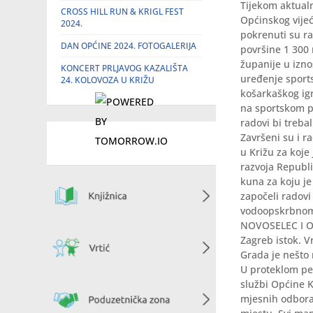
Tijekom aktualn
CROSS HILL RUN & KRIGL FEST
Općinskog vije
2024.
pokrenuti su ra
DAN OPĆINE 2024. FOTOGALERIJA
površine 1 300 
županije u izno
KONCERT PRLJAVOG KAZALIŠTA
uređenje sport
24. KOLOVOZA U KRIŽU
košarkaškog igr
na sportskom p
radovi bi treba
Završeni su i r
u Križu za koje
razvoja Republik
kuna za koju je
započeli radovi
vodoopskrbnom 
NOVOSELEC I OB
Zagreb istok. V
Grada je nešto
U proteklom per
službi Općine K
mjesnih odbora 