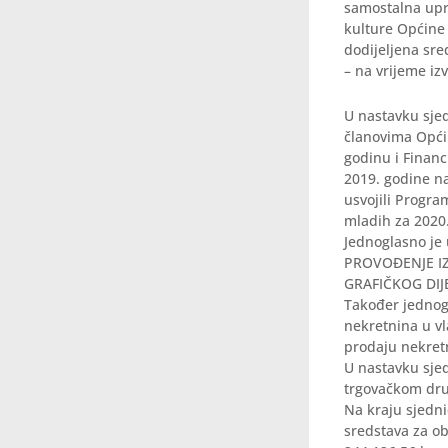
samostalna upra
kulture Općine 
dodijeljena sre
– na vrijeme iz
U nastavku sjed
članovima Opći
godinu i Financ
2019. godine na
usvojili Progra
mladih za 2020
Jednoglasno je
PROVOĐENJE I
GRAFIČKOG DI
Također jednog
nekretnina u vl
prodaju nekretn
U nastavku sje
trgovačkom druš
Na kraju sjedni
sredstava za o