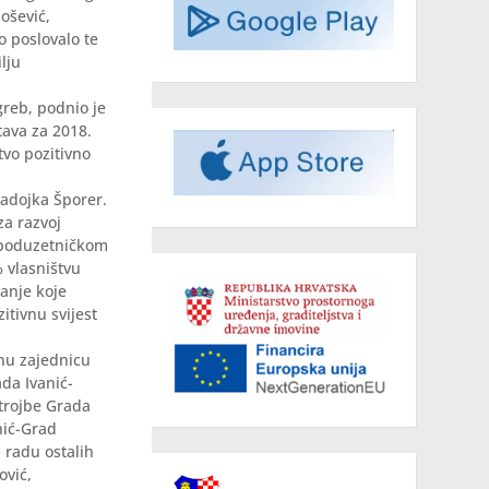
ošević,
o poslovalo te
lju
reb, podnio je
tava za 2018.
tvo pozitivno
 Radojka Šporer.
za razvoj
i poduzetničkom
% vlasništvu
anje koje
itivnu svijest
snu zajednicu
da Ivanić-
strojbe Grada
nić-Grad
O radu ostalih
ović,