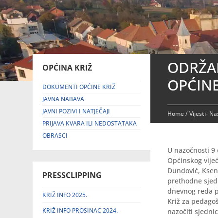
ODRŽAN
OPĆINA KRIŽ
OPĆINE
DOKUMENTI OPĆINE KRIŽ
JAVNA NABAVA
JAVNI POZIVI I NATJEČAJI
Home
/
Vijesti- N
PRIJAVA KVARA ILI NEDOSTATAKA
OBRASCI
U nazočnosti 9 
Općinskog vijeća
Dundović, Kseni
PRESSCLIPPING
prethodne sjedn
dnevnog reda p
KRIŽ INFO 2025.
Križ za pedagoš
KRIŽ INFO PROSINAC 2024.
nazočiti sjedni