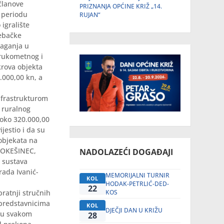
članove
PRIZNANJA OPĆINE KRIŽ „14.
 periodu
RUJAN“
igralište
rebačke
laganja u
 rukometnog i
krova objekta
.000,00 kn, a
nfrastrukturom
 ruralnog
j oko 320.000,00
jestio i da su
 objekata na
: OKEŠINEC,
NADOLAZEĆI DOGAĐAJI
 sustava
rada Ivanić-
MEMORIJALNI TURNIR
KOL
HODAK-PETRLIĆ-DED-
22
KOS
ratnji stručnih
 predstavnicima
KOL
DJEČJI DAN U KRIŽU
a u svakom
28