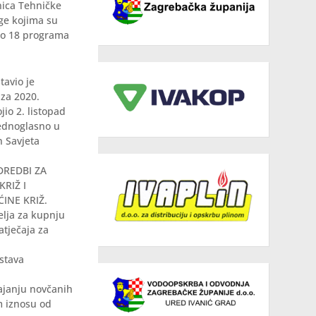
nica Tehničke
uge kojima su
pno 18 programa
tavio je
 za 2020.
jio 2. listopad
jednoglasno u
n Savjeta
ODREDBI ZA
RIŽ I
INE KRIŽ.
lja za kupnju
atječaja za
stava
ajanju novčanih
m iznosu od