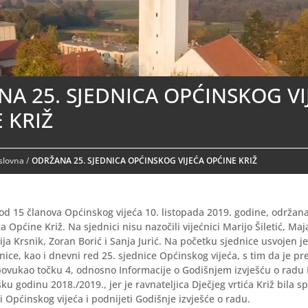
A 25. SJEDNICA OPĆINSKOG VI
 KRIŽ
aslovna
/
ODRŽANA 25. SJEDNICA OPĆINSKOG VIJEĆA OPĆINE KRIŽ
od 15 članova Općinskog vijeća 10. listopada 2019. godine, održana
 Općine Križ. Na sjednici nisu nazočili vijećnici Marijo Šiletić, Maj
ja Krsnik, Zoran Borić i Sanja Jurić. Na početku sjednice usvojen je
ice, kao i dnevni red 25. sjednice Općinskog vijeća, s tim da je pre
ovukao točku 4, odnosno Informacije o Godišnjem izvješću o radu D
ku godinu 2018./2019., jer je ravnateljica Dječjeg vrtića Križ bila s
ci Općinskog vijeća i podnijeti Godišnje izvješće o radu.