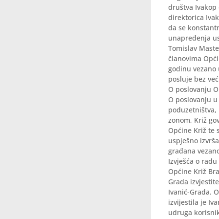
društva Ivakop 
direktorica Ivak
da se konstantn
unapređenja us
Tomislav Maste
članovima Općin
godinu vezano u
posluje bez već
O poslovanju Obi
O poslovanju u 
poduzetništva,
zonom, Križ gov
Općine Križ te 
uspješno izvrša
građana vezano 
Izvješća o radu
Općine Križ Br
Grada izvjestit
Ivanić-Grada. 
izvijestila je 
udruga korisnik