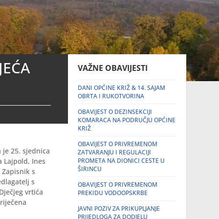
JEĆA
VAŽNE OBAVIJESTI
DANI OPĆINE KRIŽ & 14. SAJAM
OBRTA I RUKOTVORINA
OBAVIJEST O DEZINSEKCIJI
KOMARACA NA PODRUČJU OPĆINE
KRIŽ
OBAVIJEST O PRIVREMENOM
 je 25. sjednica
ZATVARANJU I REGULACIJI
a Lajpold, Ines
PROMETA NA DIONICI CESTE U
ŠIRINCU
 Zapisnik s
dlagatelj s
OBAVIJEST O PRIVREMENOM
ječjeg vrtića
PREKIDU VODOOPSKRBE
priječena
JAVNI POZIV ZA PRIKUPLJANJE
PRIJEDLOGA ZA DODJELU