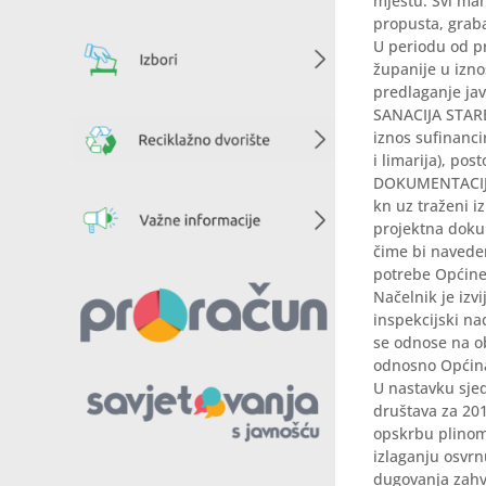
mjestu. Svi man
propusta, graba
U periodu od p
županije u izno
predlaganje jav
SANACIJA STARE
iznos sufinanci
i limarija), pos
DOKUMENTACIJE
kn uz traženi i
projektna doku
čime bi naveden
potrebe Općine 
Načelnik je izv
inspekcijski na
se odnose na o
odnosno Općina
U nastavku sjed
društava za 201
opskrbu plinom,
izlaganju osvrn
dugovanja zahva