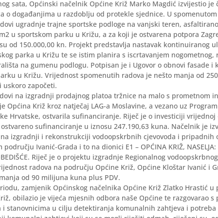
og sata, Općinski načelnik Općine Križ Marko Magdić izvijestio je 
ća o događanjima u razdoblju od protekle sjednice. U spomenutom
dovi ugradnje trajne sportske podloge na vanjski teren, asfaltirano 
m2 u sportskom parku u Križu, a za koji je ostvarena potpora Zag
su od 150.000,00 kn. Projekt predstavlja nastavak kontinuiranog u
skog parka u Križu te se istim planira s iscrtavanjem nogometnog,
ališta na gumenu podlogu. Potpisan je i Ugovor o obnovi fasade i 
arku u Križu. Vrijednost spomenutih radova je nešto manja od 250
li uskoro započeti.
adovi na izgradnji prodajnog platoa tržnice na malo s prometnom i
 je Općina Križ kroz natječaj LAG-a Moslavine, a vezano uz Program
e Hrvatske, ostvarila sufinanciranje. Riječ je o investiciji vrijedno
 ostvareno sufinanciranje u iznosu 247.190,63 kuna. Načelnik je izvi
 na izgradnji i rekonstrukciji vodoopskrbnih cjevovoda i pripadnih
području Ivanić-Grada i to na dionici E1 – OPĆINA KRIŽ, NASELJA
EDIŠĆE. Riječ je o projektu izgradnje Regionalnog vodoopskrbnog
rijednost radova na području Općine Križ, Općine Kloštar Ivanić i G
 manja od 90 milijuna kuna plus PDV.
iodu, zamjenik Općinskog načelnika Općine Križ Zlatko Hrastić u p
riž, obilazio je vijeća mjesnih odbora naše Općine te razgovarao s
i stanovnicima u cilju detektiranja komunalnih zahtjeva i potreb