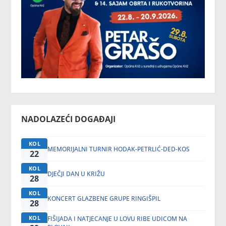
NADOLAZEĆI DOGAĐAJI
KOL
MEMORIJALNI TURNIR HODAK-PETRLIĆ-DED-KOS
22
KOL
DJEČJI DAN U KRIŽU
28
KOL
KONCERT GLAZBENE GRUPE RINGIŠPIL
28
KOL
FIŠIJADA I NATJECANJE U LOVU RIBE UDICOM NA