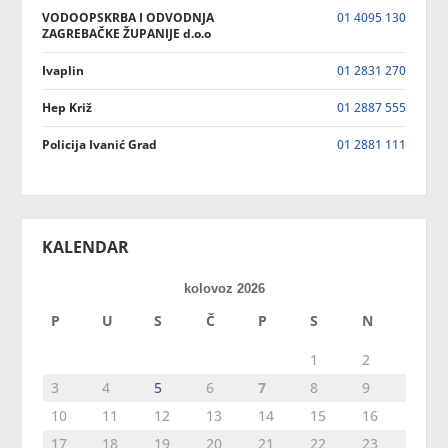
VODOOPSKRBA I ODVODNJA
01 4095 130
ZAGREBAČKE ŽUPANIJE d.o.o
Ivaplin
01 2831 270
Hep Križ
01 2887 555
Policija Ivanić Grad
01 2881 111
KALENDAR
kolovoz 2026
P
U
S
Č
P
S
N
1
2
3
4
5
6
7
8
9
10
11
12
13
14
15
16
17
18
19
20
21
22
23