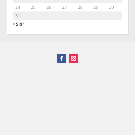
24
25
26
27
28
29
30
31
« SRP