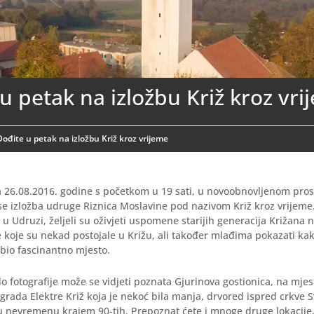
u petak na izložbu Križ kroz vri
Dođite u petak na izložbu Križ kroz vrijeme
 26.08.2016. godine s početkom u 19 sati, u novoobnovljenom pros
 se izložba udruge Riznica Moslavine pod nazivom Križ kroz vrijem
u u Udruzi, željeli su oživjeti uspomene starijih generacija Križana 
e koje su nekad postojale u Križu, ali također mlađima pokazati kako
i bio fascinantno mjesto.
do fotografije može se vidjeti poznata Gjurinova gostionica, na mje
rada Elektre Križ koja je nekoć bila manja, drvored ispred crkve 
 u nevremenu krajem 90-tih. Prepoznat ćete i mnoge druge lokacije,