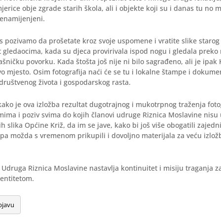
jerice obje zgrade starih škola, ali i objekte koji su i danas tu no
renamijenjeni.
s pozivamo da prošetate kroz svoje uspomene i vratite slike starog 
t gledaocima, kada su djeca provirivala ispod nogu i gledala preko
šničku povorku. Kada štošta još nije ni bilo sagrađeno, ali je ipak K
vo mjesto. Osim fotografija naći će se tu i lokalne štampe i dokume
društvenog života i gospodarskog rasta.
o je ova izložba rezultat dugotrajnog i mukotrpnog traženja foto
ima i poziv svima do kojih članovi udruge Riznica Moslavine nisu u
ih slika Općine Križ, da im se jave, kako bi još više obogatili zajed
, pa možda s vremenom prikupili i dovoljno materijala za veću izložb
druga Riznica Moslavine nastavlja kontinuitet i misiju traganja za
entitetom.
bjavu