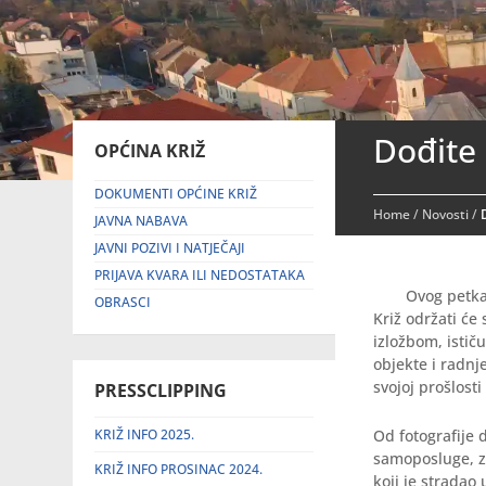
Dođite 
OPĆINA KRIŽ
DOKUMENTI OPĆINE KRIŽ
Home
/
Novosti
/
JAVNA NABAVA
JAVNI POZIVI I NATJEČAJI
PRIJAVA KVARA ILI NEDOSTATAKA
Ovog petka
OBRASCI
Križ održati će
izložbom, istič
objekte i radnj
svojoj prošlost
PRESSCLIPPING
KRIŽ INFO 2025.
Od fotografije 
samoposluge, zg
KRIŽ INFO PROSINAC 2024.
koji je stradao