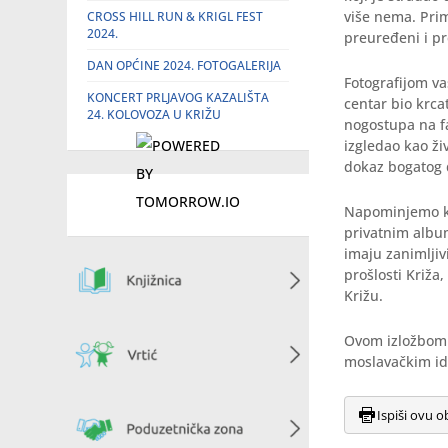
više nema. Prim
CROSS HILL RUN & KRIGL FEST
2024.
preuređeni i p
DAN OPĆINE 2024. FOTOGALERIJA
Fotografijom va
KONCERT PRLJAVOG KAZALIŠTA
centar bio krca
24. KOLOVOZA U KRIŽU
nogostupa na fa
izgledao kao ži
dokaz bogatog 
Napominjemo kak
privatnim album
imaju zanimljiv
prošlosti Križa
Križu.
Ovom izložbom U
moslavačkim id
Ispiši ovu o