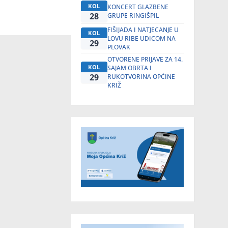
KOL
KONCERT GLAZBENE
28
GRUPE RINGIŠPIL
FIŠIJADA I NATJECANJE U
KOL
LOVU RIBE UDICOM NA
29
PLOVAK
OTVORENE PRIJAVE ZA 14.
KOL
SAJAM OBRTA I
29
RUKOTVORINA OPĆINE
KRIŽ