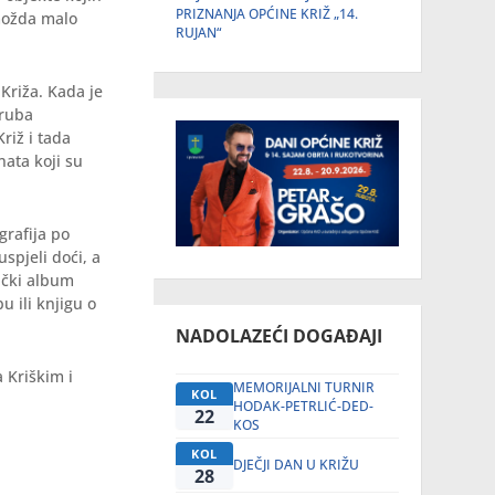
PRIZNANJA OPĆINE KRIŽ „14.
 možda malo
RUJAN“
Križa. Kada je
 ruba
riž i tada
nata koji su
grafija po
spjeli doći, a
nički album
u ili knjigu o
NADOLAZEĆI DOGAĐAJI
 Kriškim i
MEMORIJALNI TURNIR
KOL
HODAK-PETRLIĆ-DED-
22
KOS
KOL
DJEČJI DAN U KRIŽU
28