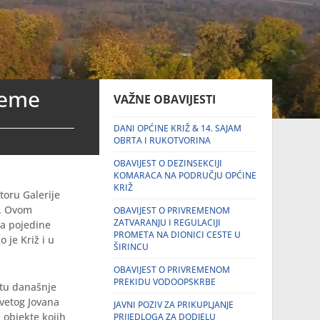
jeme
VAŽNE OBAVIJESTI
DANI OPĆINE KRIŽ & 14. SAJAM
OBRTA I RUKOTVORINA
OBAVIJEST O DEZINSEKCIJI
KOMARACA NA PODRUČJU OPĆINE
KRIŽ
toru Galerije
e. Ovom
OBAVIJEST O PRIVREMENOM
ZATVARANJU I REGULACIJI
na pojedine
PROMETA NA DIONICI CESTE U
 je Križ i u
ŠIRINCU
OBAVIJEST O PRIVREMENOM
PREKIDU VODOOPSKRBE
stu današnje
Svetog Jovana
JAVNI POZIV ZA PRIKUPLJANJE
 objekte kojih
PRIJEDLOGA ZA DODJELU