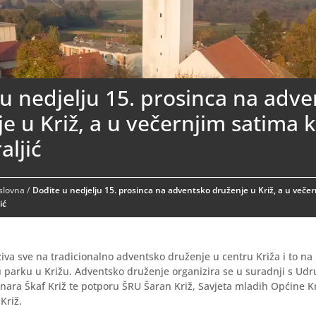
u nedjelju 15. prosinca na adv
e u Križ, a u večernjim satima 
aljić
aslovna
/
Dođite u nedjelju 15. prosinca na adventsko druženje u Križ, a u veče
ić
iva sve na tradicionalno adventsko druženje u centru Križa i to n
u parku u Križu. Adventsko druženje organizira se u suradnji s Ud
inara Škaf Križ te potporu ŠRU Šaran Križ, Savjeta mladih Općine Kri
Križ.