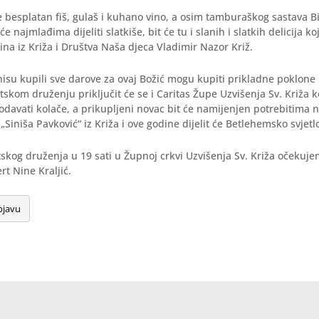
 besplatan fiš, gulaš i kuhano vino, a osim tamburaškog sastava Bi
će najmlađima dijeliti slatkiše, bit će tu i slanih i slatkih delicija 
ina iz Križa i Društva Naša djeca Vladimir Nazor Križ.
š nisu kupili sve darove za ovaj Božić mogu kupiti prikladne poklon
tskom druženju priključit će se i Caritas Župe Uzvišenja Sv. Križa k
davati kolače, a prikupljeni novac bit će namijenjen potrebitima 
„Siniša Pavković“ iz Križa i ove godine dijelit će Betlehemsko svjetl
kog druženja u 19 sati u Župnoj crkvi Uzvišenja Sv. Križa očekuj
rt Nine Kraljić.
bjavu