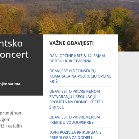
entsko
VAŽNE OBAVIJESTI
koncert
DANI OPĆINE KRIŽ & 14. SAJAM
OBRTA I RUKOTVORINA
OBAVIJEST O DEZINSEKCIJI
KOMARACA NA PODRUČJU OPĆINE
KRIŽ
rnjim satima
OBAVIJEST O PRIVREMENOM
ZATVARANJU I REGULACIJI
PROMETA NA DIONICI CESTE U
ŠIRINCU
a prodajnom
OBAVIJEST O PRIVREMENOM
rugom
PREKIDU VODOOPSKRBE
ž i ostalih
JAVNI POZIV ZA PRIKUPLJANJE
PRIJEDLOGA ZA DODJELU