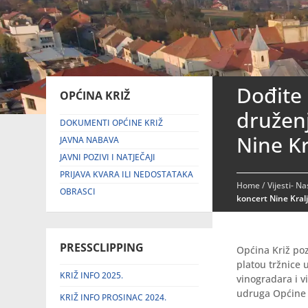
Dođite 
OPĆINA KRIŽ
druženj
DOKUMENTI OPĆINE KRIŽ
Nine Kr
JAVNA NABAVA
JAVNI POZIVI I NATJEČAJI
PRIJAVA KVARA ILI NEDOSTATAKA
Home
/
Vijesti- N
OBRASCI
koncert Nine Kralj
PRESSCLIPPING
Općina Križ poz
platou tržnice 
KRIŽ INFO 2025.
vinogradara i v
udruga Općine 
KRIŽ INFO PROSINAC 2024.