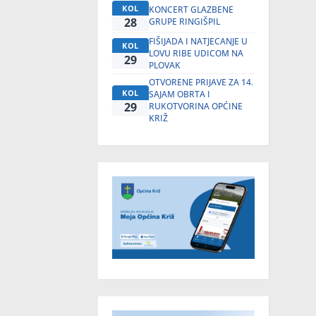
KOL
KONCERT GLAZBENE
28
GRUPE RINGIŠPIL
FIŠIJADA I NATJECANJE U
KOL
LOVU RIBE UDICOM NA
29
PLOVAK
OTVORENE PRIJAVE ZA 14.
KOL
SAJAM OBRTA I
29
RUKOTVORINA OPĆINE
KRIŽ