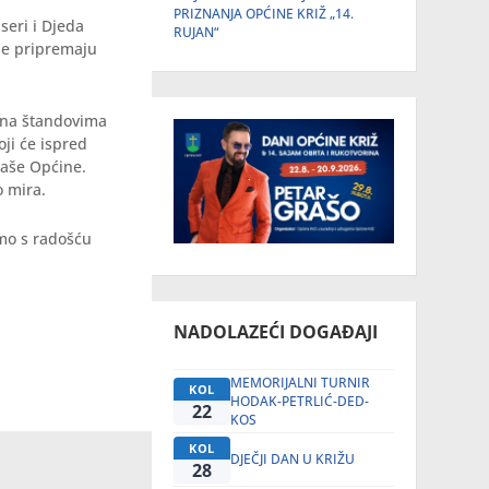
PRIZNANJA OPĆINE KRIŽ „14.
seri i Djeda
RUJAN“
koje pripremaju
e na štandovima
oji će ispred
naše Općine.
o mira.
emo s radošću
NADOLAZEĆI DOGAĐAJI
MEMORIJALNI TURNIR
KOL
HODAK-PETRLIĆ-DED-
22
KOS
KOL
DJEČJI DAN U KRIŽU
28