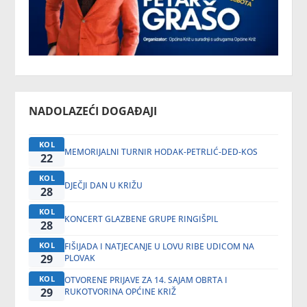
NADOLAZEĆI DOGAĐAJI
KOL
MEMORIJALNI TURNIR HODAK-PETRLIĆ-DED-KOS
22
KOL
DJEČJI DAN U KRIŽU
28
KOL
KONCERT GLAZBENE GRUPE RINGIŠPIL
28
KOL
FIŠIJADA I NATJECANJE U LOVU RIBE UDICOM NA
29
PLOVAK
KOL
OTVORENE PRIJAVE ZA 14. SAJAM OBRTA I
29
RUKOTVORINA OPĆINE KRIŽ