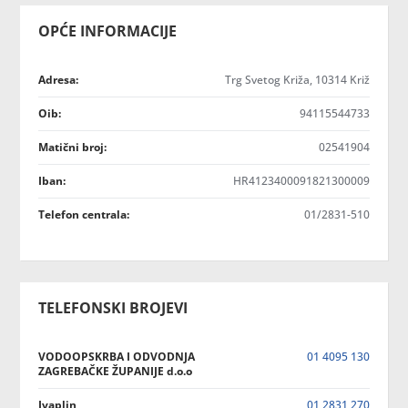
OPĆE INFORMACIJE
Adresa:
Trg Svetog Križa, 10314 Križ
Oib:
94115544733
Matični broj:
02541904
Iban:
HR4123400091821300009
Telefon centrala:
01/2831-510
TELEFONSKI BROJEVI
VODOOPSKRBA I ODVODNJA
01 4095 130
ZAGREBAČKE ŽUPANIJE d.o.o
Ivaplin
01 2831 270