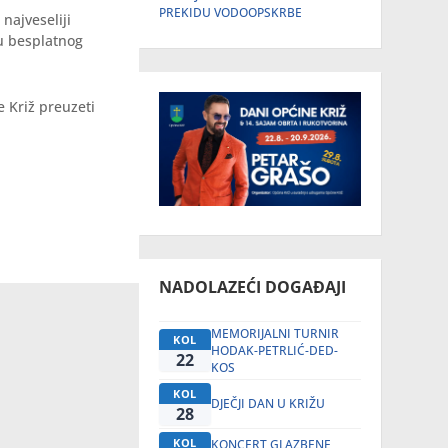
PREKIDU VODOOPSKRBE
najveseliji
du besplatnog
!
 Križ preuzeti
NADOLAZEĆI DOGAĐAJI
MEMORIJALNI TURNIR
KOL
HODAK-PETRLIĆ-DED-
22
KOS
KOL
DJEČJI DAN U KRIŽU
28
KOL
KONCERT GLAZBENE