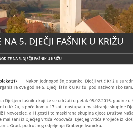
 NA 5. DJEČJI FAŠNIK U KRIŽU
DOĐITE NA 5. DJEČJI FAŠNIK U KRIŽU
Nakon jednogodišnje stanke, Dječji vrtić Križ u surad
rganizira ove godine 5. Dječji fašnik u Križu, pod nazivom Tko sam
na Dječjem fašniku koji će se održati u petak 05.02.2016. godine u 
ni u Križu, s početkom u 17 sati, nastupaju maskiranje skupine Dje
riž i Novoselec, ali i gosti i to maskirana skupina djece Društva Naš
e mališani iz Dječjeg vrtića Popovača, Dječjeg vrtića Proljeće iz Kloš
Ivanić-Grad, područnog odjeljenja Graberje Ivanićko.