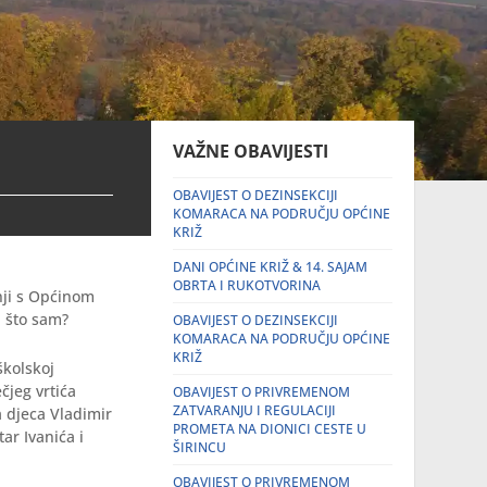
VAŽNE OBAVIJESTI
OBAVIJEST O DEZINSEKCIJI
KOMARACA NA PODRUČJU OPĆINE
KRIŽ
DANI OPĆINE KRIŽ & 14. SAJAM
OBRTA I RUKOTVORINA
nji s Općinom
, što sam?
OBAVIJEST O DEZINSEKCIJI
KOMARACA NA PODRUČJU OPĆINE
KRIŽ
školskoj
čjeg vrtića
OBAVIJEST O PRIVREMENOM
ZATVARANJU I REGULACIJI
a djeca Vladimir
PROMETA NA DIONICI CESTE U
tar Ivanića i
ŠIRINCU
OBAVIJEST O PRIVREMENOM