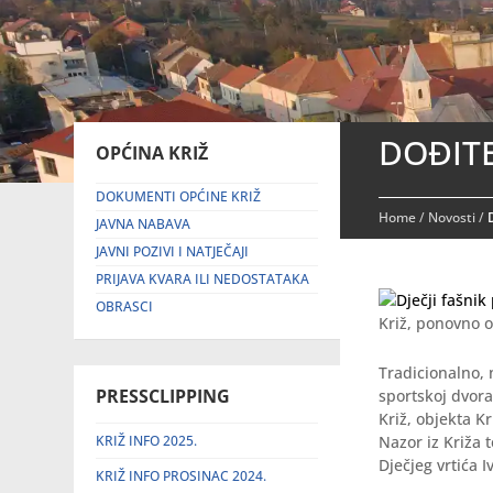
DOĐITE
OPĆINA KRIŽ
DOKUMENTI OPĆINE KRIŽ
Home
/
Novosti
/
JAVNA NABAVA
JAVNI POZIVI I NATJEČAJI
PRIJAVA KVARA ILI NEDOSTATAKA
OBRASCI
Križ, ponovno o
Tradicionalno, 
PRESSCLIPPING
sportskoj dvora
Križ, objekta K
KRIŽ INFO 2025.
Nazor iz Križa t
Dječjeg vrtića 
KRIŽ INFO PROSINAC 2024.