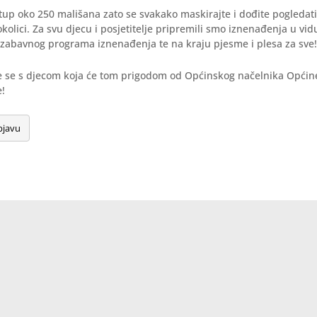
up oko 250 mališana zato se svakako maskirajte i dođite pogledati 
 okolici. Za svu djecu i posjetitelje pripremili smo iznenađenja u vi
 zabavnog programa iznenađenja te na kraju pjesme i plesa za sve
te se s djecom koja će tom prigodom od Općinskog načelnika Općine
e!
bjavu