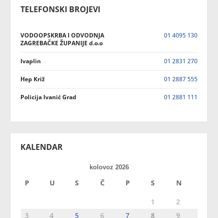
TELEFONSKI BROJEVI
VODOOPSKRBA I ODVODNJA
01 4095 130
ZAGREBAČKE ŽUPANIJE d.o.o
Ivaplin
01 2831 270
Hep Križ
01 2887 555
Policija Ivanić Grad
01 2881 111
KALENDAR
kolovoz 2026
P
U
S
Č
P
S
N
1
2
3
4
5
6
7
8
9