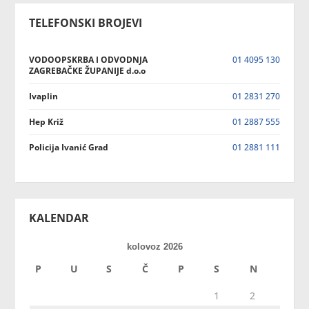
TELEFONSKI BROJEVI
VODOOPSKRBA I ODVODNJA
01 4095 130
ZAGREBAČKE ŽUPANIJE d.o.o
Ivaplin
01 2831 270
Hep Križ
01 2887 555
Policija Ivanić Grad
01 2881 111
KALENDAR
kolovoz 2026
P
U
S
Č
P
S
N
1
2