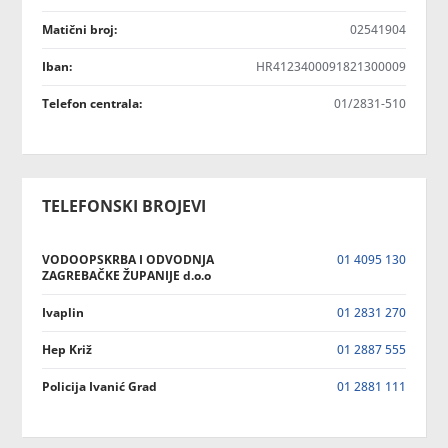
Matični broj:
02541904
Iban:
HR4123400091821300009
Telefon centrala:
01/2831-510
TELEFONSKI BROJEVI
VODOOPSKRBA I ODVODNJA
01 4095 130
ZAGREBAČKE ŽUPANIJE d.o.o
Ivaplin
01 2831 270
Hep Križ
01 2887 555
Policija Ivanić Grad
01 2881 111