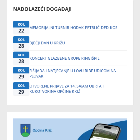
NADOLAZEĆI DOGAĐAJI
KOL
MEMORIJALNI TURNIR HODAK-PETRLIĆ-DED-KOS
22
KOL
DJEČJI DAN U KRIŽU
28
KOL
KONCERT GLAZBENE GRUPE RINGIŠPIL
28
KOL
FIŠIJADA I NATJECANJE U LOVU RIBE UDICOM NA
29
PLOVAK
KOL
OTVORENE PRIJAVE ZA 14. SAJAM OBRTA I
29
RUKOTVORINA OPĆINE KRIŽ