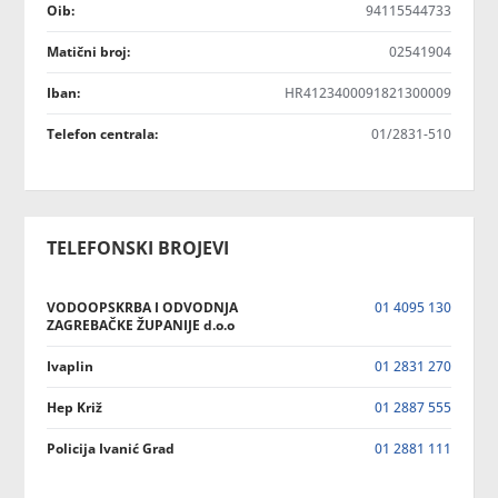
Oib:
94115544733
Matični broj:
02541904
Iban:
HR4123400091821300009
Telefon centrala:
01/2831-510
TELEFONSKI BROJEVI
VODOOPSKRBA I ODVODNJA
01 4095 130
ZAGREBAČKE ŽUPANIJE d.o.o
Ivaplin
01 2831 270
Hep Križ
01 2887 555
Policija Ivanić Grad
01 2881 111