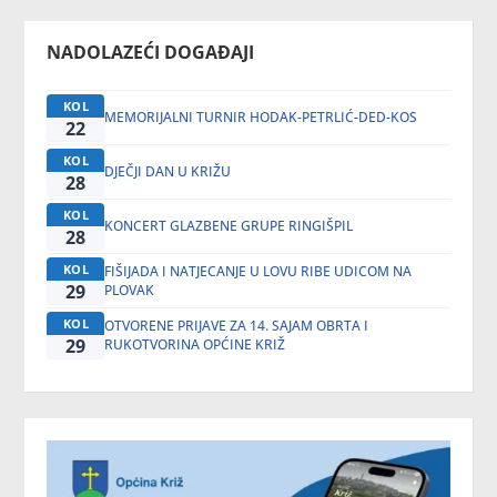
NADOLAZEĆI DOGAĐAJI
KOL
MEMORIJALNI TURNIR HODAK-PETRLIĆ-DED-KOS
22
KOL
DJEČJI DAN U KRIŽU
28
KOL
KONCERT GLAZBENE GRUPE RINGIŠPIL
28
KOL
FIŠIJADA I NATJECANJE U LOVU RIBE UDICOM NA
29
PLOVAK
KOL
OTVORENE PRIJAVE ZA 14. SAJAM OBRTA I
29
RUKOTVORINA OPĆINE KRIŽ