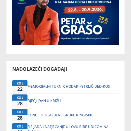
NADOLAZEĆI DOGAĐAJI
KOL
MEMORIJALNI TURNIR HODAK-PETRLIĆ-DED-KOS
22
KOL
DJEČJI DAN U KRIŽU
28
KOL
KONCERT GLAZBENE GRUPE RINGIŠPIL
28
KOL
FIŠIJADA I NATJECANJE U LOVU RIBE UDICOM NA