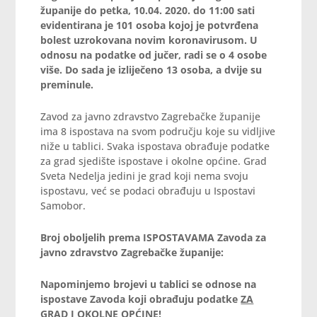
županije do petka, 10.04. 2020. do 11:00 sati
evidentirana je 101 osoba kojoj je potvrđena
bolest uzrokovana novim koronavirusom. U
odnosu na podatke od jučer, radi se o 4 osobe
više. Do sada je izliječeno 13 osoba, a dvije su
preminule.
Zavod za javno zdravstvo Zagrebačke županije
ima 8 ispostava na svom području koje su vidljive
niže u tablici. Svaka ispostava obrađuje podatke
za grad sjedište ispostave i okolne općine. Grad
Sveta Nedelja jedini je grad koji nema svoju
ispostavu, već se podaci obrađuju u Ispostavi
Samobor.
Broj oboljelih prema ISPOSTAVAMA Zavoda za
javno zdravstvo Zagrebačke županije:
Napominjemo brojevi u tablici se odnose na
ispostave Zavoda koji obrađuju podatke
ZA
GRAD I OKOLNE OPĆINE!