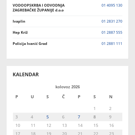
VODOOPSKRBA I ODVODNJA
01 4095 130
ZAGREBAČKE ŽUPANIJE d.o.o
Ivaplin
01 2831 270
Hep Križ
01 2887 555
Policija Ivanić Grad
01 2881 111
KALENDAR
kolovoz 2026
P
U
S
Č
P
S
N
1
2
3
4
5
6
7
8
9
10
11
12
13
14
15
16
17
18
19
20
21
22
23