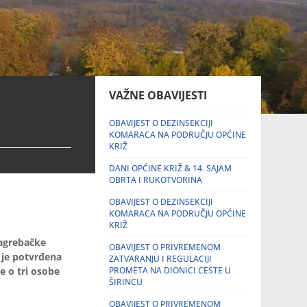
VAŽNE OBAVIJESTI
OBAVIJEST O DEZINSEKCIJI
KOMARACA NA PODRUČJU OPĆINE
KRIŽ
DANI OPĆINE KRIŽ & 14. SAJAM
OBRTA I RUKOTVORINA
OBAVIJEST O DEZINSEKCIJI
KOMARACA NA PODRUČJU OPĆINE
KRIŽ
agrebačke
OBAVIJEST O PRIVREMENOM
a je potvrđena
ZATVARANJU I REGULACIJI
 o tri osobe
PROMETA NA DIONICI CESTE U
ŠIRINCU
OBAVIJEST O PRIVREMENOM