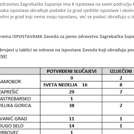
zdravstvo Zagrebačke županije ima 8 ispostava na svom području ko
 Svaka ispostava obrađuje podatke za grad sjedište ispostave i okol
edini je grad koji nema svoju ispostavu, već se podaci obrađuju u I
 prema ISPOSTAVAMA Zavoda za javno zdravstvo Zagrebačke župa
ojevi u tablici se odnose na ispostave Zavoda koji obrađuju p
INE!