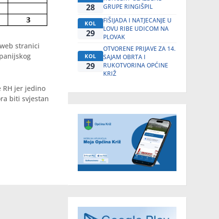
28
GRUPE RINGIŠPIL
FIŠIJADA I NATJECANJE U
KOL
LOVU RIBE UDICOM NA
29
PLOVAK
 web stranici
OTVORENE PRIJAVE ZA 14.
panijskog
KOL
SAJAM OBRTA I
29
RUKOTVORINA OPĆINE
KRIŽ
 RH jer jedino
a biti svjestan