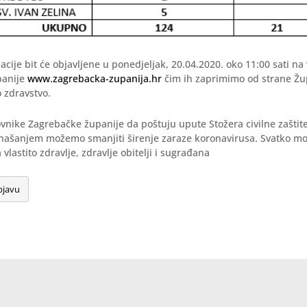
acije bit će objavljene u ponedjeljak, 20.04.2020. oko 11:00 sati na
panije
www.zagrebacka-zupanija.hr
čim ih zaprimimo od strane Žu
 zdravstvo.
nike Zagrebačke županije da poštuju upute Stožera civilne zaštite
ašanjem možemo smanjiti širenje zaraze koronavirusa. Svatko mor
vlastito zdravlje, zdravlje obitelji i sugrađana
bjavu