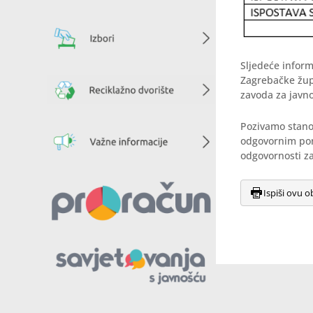
Sljedeće inform
Zagrebačke žu
zavoda za javno
Pozivamo stanov
odgovornim pon
odgovornosti za 
Ispiši ovu o