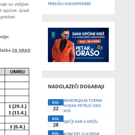
je su vidljive
PREKIDU VODOOPSKRBE
ne općine. Grad
spostavi
nije:
odatke
ZA GRAD
NADOLAZEĆI DOGAĐAJI
MEMORIJALNI TURNIR
KOL
HODAK-PETRLIĆ-DED-
22
KOS
KOL
DJEČJI DAN U KRIŽU
28
KOL
KONCERT GLAZBENE