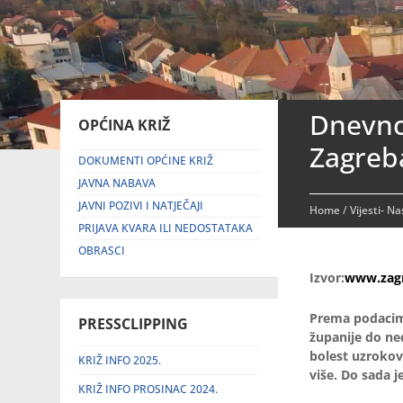
Dnevno 
OPĆINA KRIŽ
Zagreba
DOKUMENTI OPĆINE KRIŽ
JAVNA NABAVA
JAVNI POZIVI I NATJEČAJI
Home
/
Vijesti- N
PRIJAVA KVARA ILI NEDOSTATAKA
OBRASCI
Izvor:
www.zagr
Prema podacim
PRESSCLIPPING
županije do ned
bolest uzrokov
KRIŽ INFO 2025.
više. Do sada j
KRIŽ INFO PROSINAC 2024.