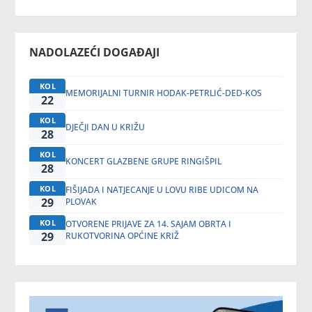
NADOLAZEĆI DOGAĐAJI
KOL
MEMORIJALNI TURNIR HODAK-PETRLIĆ-DED-KOS
22
KOL
DJEČJI DAN U KRIŽU
28
KOL
KONCERT GLAZBENE GRUPE RINGIŠPIL
28
KOL
FIŠIJADA I NATJECANJE U LOVU RIBE UDICOM NA
29
PLOVAK
KOL
OTVORENE PRIJAVE ZA 14. SAJAM OBRTA I
29
RUKOTVORINA OPĆINE KRIŽ