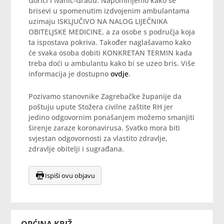
Gorici i Ivanić-Gradu. Napominjemo kako se
brisevi u spomenutim izdvojenim ambulantama
uzimaju ISKLJUČIVO NA NALOG LIJEČNIKA
OBITELJSKE MEDICINE, a za osobe s područja koja
ta ispostava pokriva. Također naglašavamo kako
će svaka osoba dobiti KONKRETAN TERMIN kada
treba doći u ambulantu kako bi se uzeo bris. Više
informacija je dostupno
ovdje
.
Pozivamo stanovnike Zagrebačke županije da
poštuju upute Stožera civilne zaštite RH jer
jedino odgovornim ponašanjem možemo smanjiti
širenje zaraze koronavirusa. Svatko mora biti
svjestan odgovornosti za vlastito zdravlje,
zdravlje obitelji i sugrađana.
Ispiši ovu objavu