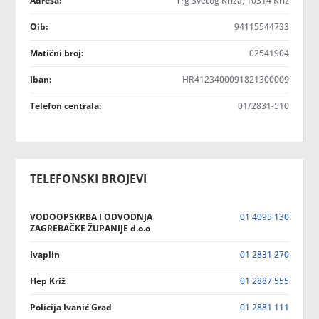
Adresa:
Trg Svetog Križa, 10314 Križ
Oib:
94115544733
Matični broj:
02541904
Iban:
HR4123400091821300009
Telefon centrala:
01/2831-510
TELEFONSKI BROJEVI
VODOOPSKRBA I ODVODNJA
01 4095 130
ZAGREBAČKE ŽUPANIJE d.o.o
Ivaplin
01 2831 270
Hep Križ
01 2887 555
Policija Ivanić Grad
01 2881 111