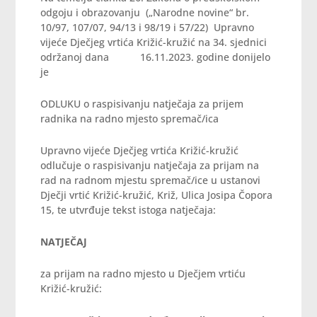
odgoju i obrazovanju („Narodne novine“ br.
10/97, 107/07, 94/13 i 98/19 i 57/22) Upravno
vijeće Dječjeg vrtića Križić-kružić na 34. sjednici
održanoj dana 16.11.2023. godine donijelo
je
ODLUKU o raspisivanju natječaja za prijem
radnika na radno mjesto spremač/ica
Upravno vijeće Dječjeg vrtića Križić-kružić
odlučuje o raspisivanju natječaja za prijam na
rad na radnom mjestu spremač/ice u ustanovi
Dječji vrtić Križić-kružić, Križ, Ulica Josipa Čopora
15, te utvrđuje tekst istoga natječaja:
NATJEČAJ
za prijam na radno mjesto u Dječjem vrtiću
Križić-kružić: