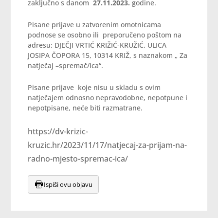
zaključno s danom
27.11.2023.
godine.
Pisane prijave u zatvorenim omotnicama
podnose se osobno ili preporučeno poštom na
adresu: DJEČJI VRTIĆ KRIŽIĆ-KRUŽIĆ, ULICA
JOSIPA ČOPORA 15, 10314 KRIŽ, s naznakom „ Za
natječaj –spremač/ica“.
Pisane prijave koje nisu u skladu s ovim
natječajem odnosno nepravodobne, nepotpune i
nepotpisane, neće biti razmatrane.
https://dv-krizic-
kruzic.hr/2023/11/17/natjecaj-za-prijam-na-
radno-mjesto-spremac-ica/
Ispiši ovu objavu