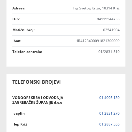
Adresa:
Trg Svetog Križa, 10314 Križ
Oib:
94115544733
Matični broj:
02541904
Iban:
HR4123400091821300009
Telefon centrala:
01/2831-510
TELEFONSKI BROJEVI
VODOOPSKRBA I ODVODNJA
01 4095 130
ZAGREBAČKE ŽUPANIJE d.o.o
Ivaplin
01 2831 270
Hep Križ
01 2887 555