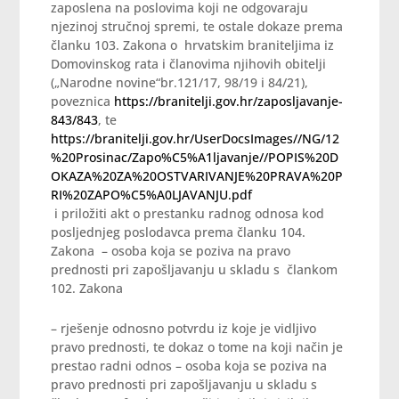
zaposlena na poslovima koji ne odgovaraju
njezinoj stručnoj spremi, te ostale dokaze prema
članku 103. Zakona o hrvatskim braniteljima iz
Domovinskog rata i članovima njihovih obitelji
(„Narodne novine“br.121/17, 98/19 i 84/21),
poveznica
https://branitelji.gov.hr/zaposljavanje-
843/843
, te
https://branitelji.gov.hr/UserDocsImages//NG/12
%20Prosinac/Zapo%C5%A1ljavanje//POPIS%20D
OKAZA%20ZA%20OSTVARIVANJE%20PRAVA%20P
RI%20ZAPO%C5%A0LJAVANJU.pdf
i priložiti akt o prestanku radnog odnosa kod
posljednjeg poslodavca prema članku 104.
Zakona – osoba koja se poziva na pravo
prednosti pri zapošljavanju u skladu s člankom
102. Zakona
– rješenje odnosno potvrdu iz koje je vidljivo
pravo prednosti, te dokaz o tome na koji način je
prestao radni odnos – osoba koja se poziva na
pravo prednosti pri zapošljavanju u skladu s