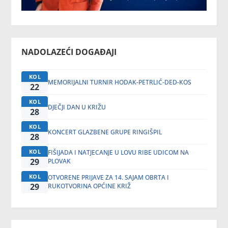
NADOLAZEĆI DOGAĐAJI
KOL
MEMORIJALNI TURNIR HODAK-PETRLIĆ-DED-KOS
22
KOL
DJEČJI DAN U KRIŽU
28
KOL
KONCERT GLAZBENE GRUPE RINGIŠPIL
28
KOL
FIŠIJADA I NATJECANJE U LOVU RIBE UDICOM NA
29
PLOVAK
KOL
OTVORENE PRIJAVE ZA 14. SAJAM OBRTA I
29
RUKOTVORINA OPĆINE KRIŽ