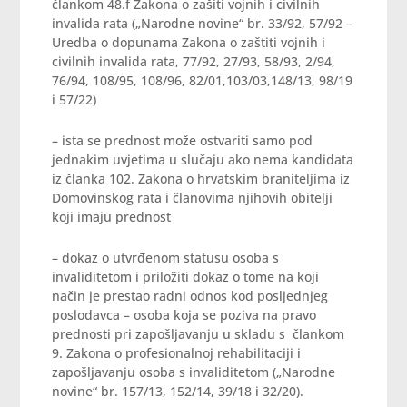
člankom 48.f Zakona o zašiti vojnih i civilnih
invalida rata („Narodne novine“ br. 33/92, 57/92 –
Uredba o dopunama Zakona o zaštiti vojnih i
civilnih invalida rata, 77/92, 27/93, 58/93, 2/94,
76/94, 108/95, 108/96, 82/01,103/03,148/13, 98/19
i 57/22)
– ista se prednost može ostvariti samo pod
jednakim uvjetima u slučaju ako nema kandidata
iz članka 102. Zakona o hrvatskim braniteljima iz
Domovinskog rata i članovima njihovih obitelji
koji imaju prednost
– dokaz o utvrđenom statusu osoba s
invaliditetom i priložiti dokaz o tome na koji
način je prestao radni odnos kod posljednjeg
poslodavca – osoba koja se poziva na pravo
prednosti pri zapošljavanju u skladu s člankom
9. Zakona o profesionalnoj rehabilitaciji i
zapošljavanju osoba s invaliditetom („Narodne
novine“ br. 157/13, 152/14, 39/18 i 32/20).