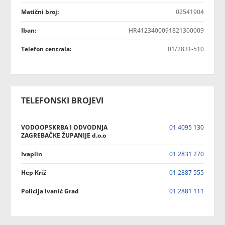
Matični broj:
02541904
Iban:
HR4123400091821300009
Telefon centrala:
01/2831-510
TELEFONSKI BROJEVI
VODOOPSKRBA I ODVODNJA
01 4095 130
ZAGREBAČKE ŽUPANIJE d.o.o
Ivaplin
01 2831 270
Hep Križ
01 2887 555
Policija Ivanić Grad
01 2881 111