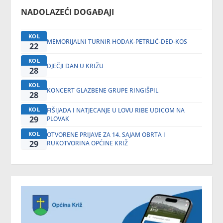
NADOLAZEĆI DOGAĐAJI
KOL
MEMORIJALNI TURNIR HODAK-PETRLIĆ-DED-KOS
22
KOL
DJEČJI DAN U KRIŽU
28
KOL
KONCERT GLAZBENE GRUPE RINGIŠPIL
28
KOL
FIŠIJADA I NATJECANJE U LOVU RIBE UDICOM NA
29
PLOVAK
KOL
OTVORENE PRIJAVE ZA 14. SAJAM OBRTA I
29
RUKOTVORINA OPĆINE KRIŽ