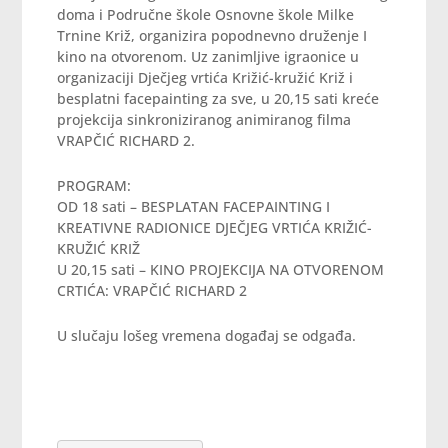
doma i Područne škole Osnovne škole Milke
Trnine Križ, organizira popodnevno druženje I
kino na otvorenom. Uz zanimljive igraonice u
organizaciji Dječjeg vrtića Križić-kružić Križ i
besplatni facepainting za sve, u 20,15 sati kreće
projekcija sinkroniziranog animiranog filma
VRAPČIĆ RICHARD 2.
PROGRAM:
OD 18 sati – BESPLATAN FACEPAINTING I
KREATIVNE RADIONICE DJEČJEG VRTIĆA KRIŽIĆ-
KRUŽIĆ KRIŽ
U 20,15 sati – KINO PROJEKCIJA NA OTVORENOM
CRTIĆA: VRAPČIĆ RICHARD 2
U slučaju lošeg vremena događaj se odgađa.