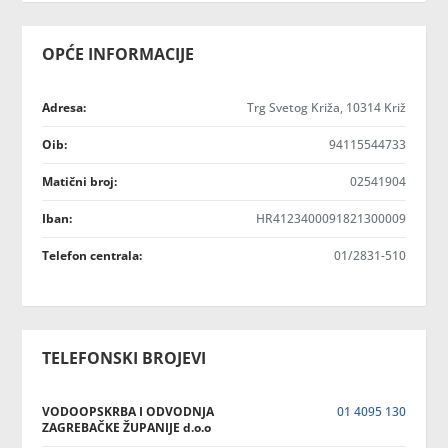
OPĆE INFORMACIJE
Adresa:
Trg Svetog Križa, 10314 Križ
Oib:
94115544733
Matični broj:
02541904
Iban:
HR4123400091821300009
Telefon centrala:
01/2831-510
TELEFONSKI BROJEVI
VODOOPSKRBA I ODVODNJA
01 4095 130
ZAGREBAČKE ŽUPANIJE d.o.o