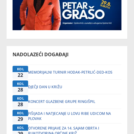
NADOLAZEĆI DOGAĐAJI
KOL
MEMORIJALNI TURNIR HODAK-PETRLIĆ-DED-KOS
22
KOL
DJEČJI DAN U KRIŽU
28
KOL
KONCERT GLAZBENE GRUPE RINGIŠPIL
28
KOL
FIŠIJADA I NATJECANJE U LOVU RIBE UDICOM NA
29
PLOVAK
KOL
OTVORENE PRIJAVE ZA 14. SAJAM OBRTA I
29
RUKOTVORINA OPĆINE KRIŽ