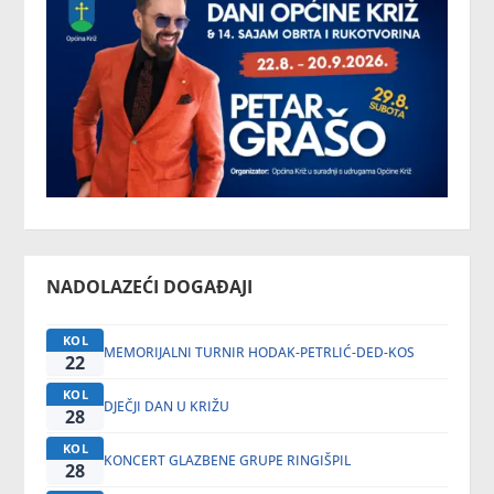
NADOLAZEĆI DOGAĐAJI
KOL
MEMORIJALNI TURNIR HODAK-PETRLIĆ-DED-KOS
22
KOL
DJEČJI DAN U KRIŽU
28
KOL
KONCERT GLAZBENE GRUPE RINGIŠPIL
28