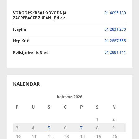
VODOOPSKRBA I ODVODNJA
01 4095 130
ZAGREBAČKE ŽUPANIJE d.o.o
Ivaplin
01 2831 270
Hep Križ
01 2887 555
Policija Ivanić Grad
01 2881 111
KALENDAR
kolovoz 2026
P
U
S
Č
P
S
N
1
2
3
4
5
6
7
8
9
10
11
12
13
14
15
16