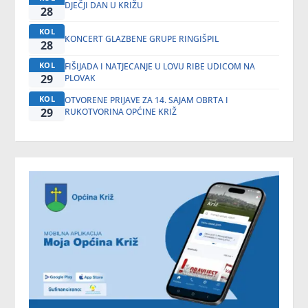
DJEČJI DAN U KRIŽU
28
KOL
KONCERT GLAZBENE GRUPE RINGIŠPIL
28
KOL
FIŠIJADA I NATJECANJE U LOVU RIBE UDICOM NA
29
PLOVAK
KOL
OTVORENE PRIJAVE ZA 14. SAJAM OBRTA I
29
RUKOTVORINA OPĆINE KRIŽ