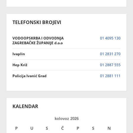
TELEFONSKI BROJEVI
VODOOPSKRBA I ODVODNJA
01 4095 130
ZAGREBAČKE ŽUPANIJE d.o.o
Ivaplin
01 2831 270
Hep Križ
01 2887 555
Policija Ivanić Grad
01 2881 111
KALENDAR
kolovoz 2026
P
U
S
Č
P
S
N