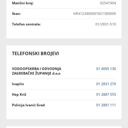
Matični broj:
02541904
Iban:
HR4123400091821300009
Telefon centrala:
01/2831-510
TELEFONSKI BROJEVI
VODOOPSKRBA I ODVODNJA
01 4095 130
ZAGREBAČKE ŽUPANIJE d.o.o
Ivaplin
01 2831 270
Hep Križ
01 2887 555
Policija Ivanić Grad
01 2881 111