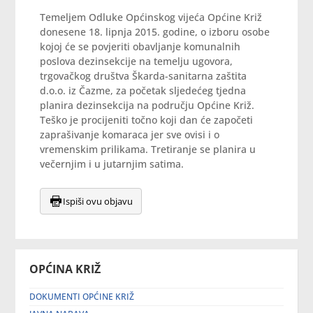
Temeljem Odluke Općinskog vijeća Općine Križ
donesene 18. lipnja 2015. godine, o izboru osobe
kojoj će se povjeriti obavljanje komunalnih
poslova dezinsekcije na temelju ugovora,
trgovačkog društva Škarda-sanitarna zaštita
d.o.o. iz Čazme, za početak sljedećeg tjedna
planira dezinsekcija na području Općine Križ.
Teško je procijeniti točno koji dan će započeti
zaprašivanje komaraca jer sve ovisi i o
vremenskim prilikama. Tretiranje se planira u
večernjim i u jutarnjim satima.
Ispiši ovu objavu
OPĆINA KRIŽ
DOKUMENTI OPĆINE KRIŽ