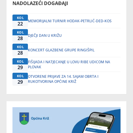
NADOLAZEĆI DOGAĐAJI
KOL
MEMORIJALNI TURNIR HODAK-PETRLIĆ-DED-KOS
22
KOL
DJEČJI DAN U KRIŽU
28
KOL
KONCERT GLAZBENE GRUPE RINGIŠPIL
28
KOL
FIŠIJADA I NATJECANJE U LOVU RIBE UDICOM NA
29
PLOVAK
KOL
OTVORENE PRIJAVE ZA 14. SAJAM OBRTA I
29
RUKOTVORINA OPĆINE KRIŽ